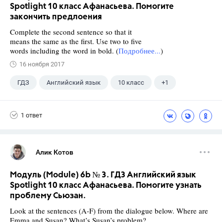
Spotlight 10 класс Афанасьева. Помогите
закончить предлоения
Complete the second sentence so that it
means the same as the first. Use two to five
words including the word in bold. (
Подробнее...
)
16 ноября 2017
ГДЗ
Английский язык
10 класс
+1
Афанасьева О. В.
1 ответ
Алик Котов
Модуль (Module) 6b № 3. ГДЗ Английский язык
Spotlight 10 класс Афанасьева. Помогите узнать
проблему Сьюзан.
Look at the sentences (A-F) from the dialogue below. Where are
Emma and Susan? What’s Susan’s problem?