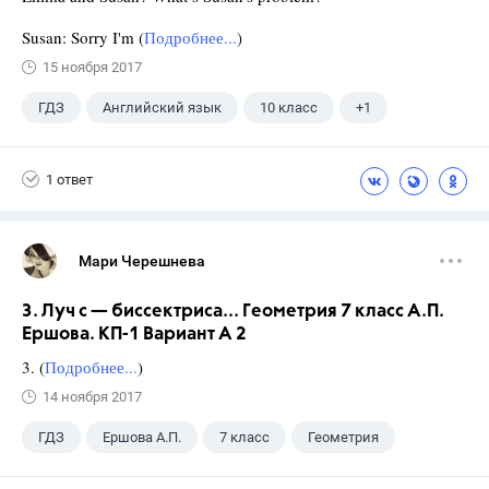
Susan: Sorry I'm (
Подробнее...
)
15 ноября 2017
ГДЗ
Английский язык
10 класс
+1
Афанасьева О. В.
1 ответ
Мари Черешнева
3. Луч с — биссектриса... Геометрия 7 класс А.П.
Ершова. КП-1 Вариант А 2
3. (
Подробнее...
)
14 ноября 2017
ГДЗ
Ершова А.П.
7 класс
Геометрия