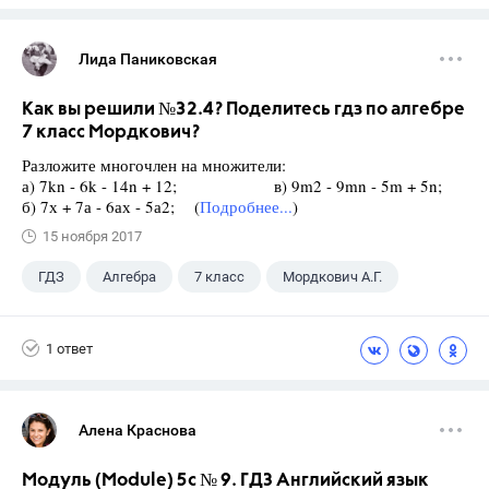
Лида Паниковская
Как вы решили №32.4? Поделитесь гдз по алгебре
7 класс Мордкович?
Разложите многочлен на множители:
а) 7kn - 6k - 14n + 12; в) 9m2 - 9mn - 5m + 5n;
б) 7х + 7а - 6ах - 5а2; (
Подробнее...
)
15 ноября 2017
ГДЗ
Алгебра
7 класс
Мордкович А.Г.
1 ответ
Алена Краснова
Модуль (Module) 5c № 9. ГДЗ Английский язык