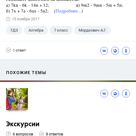
а) 7kn - 6k - 14n + 12; в) 9m2 - 9mn - 5m + 5n;
б) 7х + 7а - 6ах - 5а2; (
Подробнее...
)
15 ноября 2017
ГДЗ
Алгебра
7 класс
Мордкович А.Г.
1 ответ
ПОХОЖИЕ ТЕМЫ
Экскурсии
6 вопросов
8 ответов