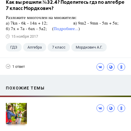
Как вы решили №32.4? Поделитесь гдз по алгебре
7 класс Мордкович?
Разложите многочлен на множители:
а) 7kn - 6k - 14n + 12; в) 9m2 - 9mn - 5m + 5n;
б) 7х + 7а - 6ах - 5а2; (
Подробнее...
)
15 ноября 2017
ГДЗ
Алгебра
7 класс
Мордкович А.Г.
1 ответ
ПОХОЖИЕ ТЕМЫ