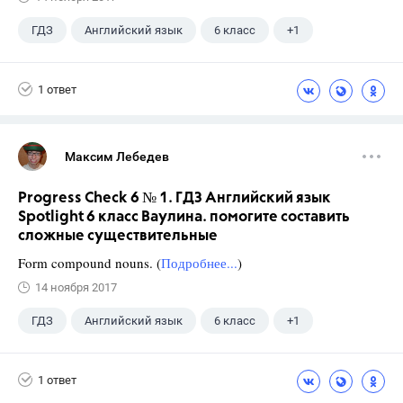
ГДЗ
Английский язык
6 класс
+1
Ваулина Ю.Е.
1 ответ
Максим Лебедев
Progress Check 6 № 1. ГДЗ Английский язык
Spotlight 6 класс Ваулина. помогите составить
сложные существительные
Form compound nouns. (
Подробнее...
)
14 ноября 2017
ГДЗ
Английский язык
6 класс
+1
Ваулина Ю.Е.
1 ответ