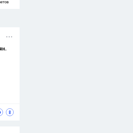
ветов
ян.