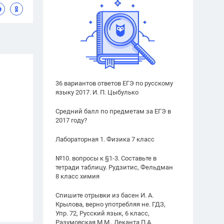
36 вариантов ответов ЕГЭ по русскому
языку 2017. И. П. Цыбулько
Средний балл по предметам за ЕГЭ в
2017 году?
Лабораторная 1. Физика 7 класс
№10. вопросы к §1-3. Составьте в
тетради таблицу. Рудзитис, Фельдман
8 класс химия
Спишите отрывки из басен И. А.
Крылова, верно употребляя не. ГДЗ,
Упр. 72, Русский язык, 6 класс,
Разумовская М.М., Леканта П.А.