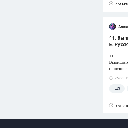
2 ответ
Алек
11. Вып
Е. Русс
11.
Выпишите 
произнос.
25 сент
ГДЗ
3 ответ