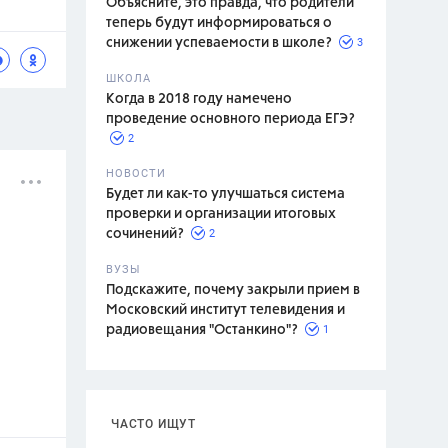
Объясните, это правда, что родители
теперь будут информироваться о
3
снижении успеваемости в школе?
ШКОЛА
спитание
Когда в 2018 году намечено
проведение основного периода ЕГЭ?
2
НОВОСТИ
Будет ли как-то улучшаться система
проверки и организации итоговых
2
сочинений?
ВУЗЫ
Подскажите, почему закрыли прием в
Московский институт телевидения и
1
радиовещания "Останкино"?
ЧАСТО ИЩУТ