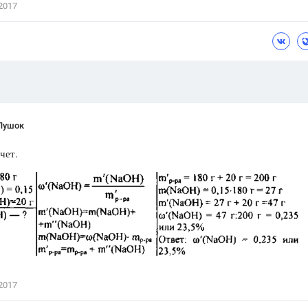
2017
Цветков Л. А.
Психология
Отношения,
Любовь,
Красота,
Во
ПОКАЗАТЬ ВСЕ
Пушок
чет.
2017