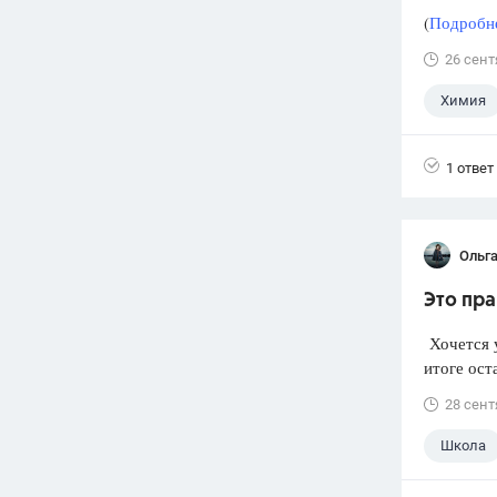
(
Подробне
26 сент
Химия
1 ответ
Ольг
Это пра
Хочется у
итоге ост
28 сент
Школа