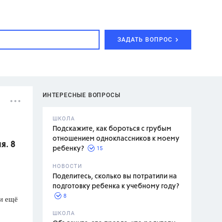
ЗАДАТЬ ВОПРОС
ИНТЕРЕСНЫЕ ВОПРОСЫ
ШКОЛА
Подскажите, как бороться с грубым
отношением одноклассников к моему
я. 8
15
ребенку?
с,
7 класс,
НОВОСТИ
2 класс
Поделитесь, сколько вы потратили на
подготовку ребенка к учебному году?
8
ли ещё
.,
ШКОЛА
асян Л.С.,