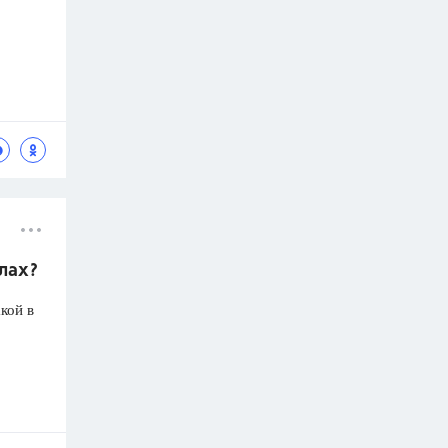
олах?
кой в