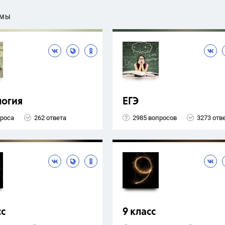
ЕМЫ
логия
ЕГЭ
проса
262 ответа
2985 вопросов
3273 отв
сс
9 класс