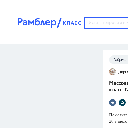
?
Габриел
Популярные тем
Дарь
ГДЗ
67571
ответ
Массова
ЕГЭ
класс. 
3273
ответа
ОГЭ
3460
ответов
Помогите 
20 г щёло
ФИПИ
30
ответов