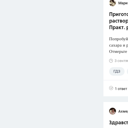
Мари
Пригото
раствор
Практ. 
Попробуй
сахара и 
Отмерьте
3 сентя
ГДЗ
1 ответ
Ахме
Здравст