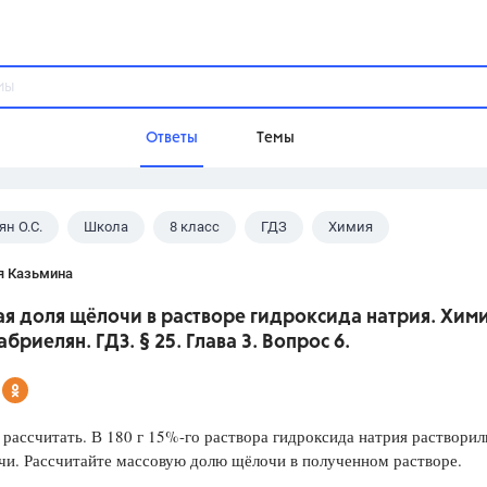
Ответы
Темы
ян О.С.
Школа
8 класс
ГДЗ
Химия
ы
Домашнее задание
Русский язык,
Химия,
Геометрия,
я Казьмина
Обществознание,
Физика
я доля щёлочи в растворе гидроксида натрия. Хими
Школа
Габриелян. ГДЗ. § 25. Глава 3. Вопрос 6.
9 класс,
8 класс,
11 класс,
10 клас
6 класс,
4 класс,
5 класс,
1 класс,
Учебники
рассчитать. В 180 г 15%-го раствора гидроксида натрия раствори
чи. Рассчитайте массовую долю щёлочи в полученном растворе.
Разумовская М.М.,
Габриелян О.С
Рудзитис Г.Е.,
Цыбулько И.П.,
Атан