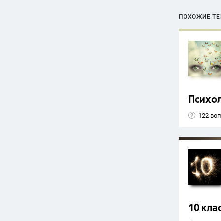
ПОХОЖИЕ Т
Психо
122 во
10 кла