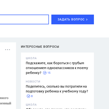
ЗАДАТЬ ВОПРОС
ИНТЕРЕСНЫЕ ВОПРОСЫ
ШКОЛА
Подскажите, как бороться с грубым
отношением одноклассников к моему
15
ребенку?
с,
7 класс,
НОВОСТИ
2 класс
Поделитесь, сколько вы потратили на
подготовку ребенка к учебному году?
8
много
ученный
.,
ШКОЛА
асян Л.С.,