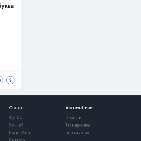
буква
Спорт
Автомобили
Футбол
Новости
Хоккей
Тест-драйвы
Баскетбол
Бортжурнал
Биатлон