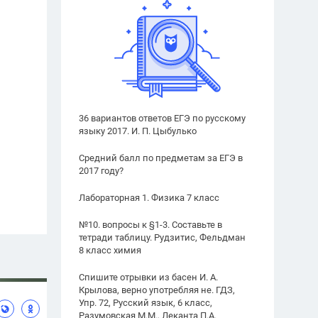
36 вариантов ответов ЕГЭ по русскому
языку 2017. И. П. Цыбулько
Средний балл по предметам за ЕГЭ в
2017 году?
Лабораторная 1. Физика 7 класс
№10. вопросы к §1-3. Составьте в
тетради таблицу. Рудзитис, Фельдман
8 класс химия
Спишите отрывки из басен И. А.
Крылова, верно употребляя не. ГДЗ,
Упр. 72, Русский язык, 6 класс,
Разумовская М.М., Леканта П.А.