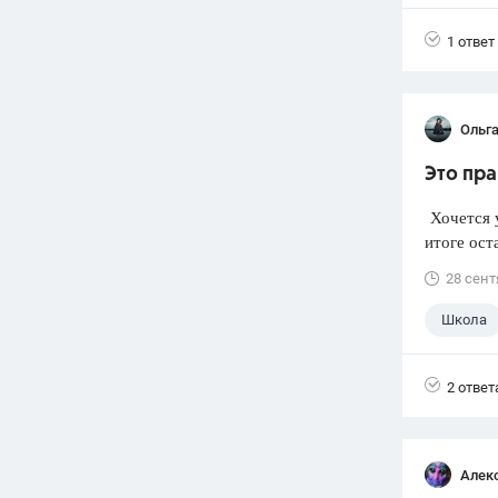
1 ответ
Ольг
Это пра
Хочется у
итоге ост
28 сент
Школа
2 ответ
Алек