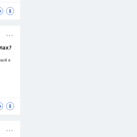
олах?
кой в