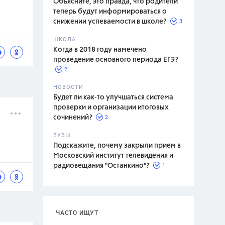
Объясните, это правда, что родители
теперь будут информироваться о
3
снижении успеваемости в школе?
ШКОЛА
спитание
Когда в 2018 году намечено
проведение основного периода ЕГЭ?
2
НОВОСТИ
Будет ли как-то улучшаться система
проверки и организации итоговых
2
сочинений?
ВУЗЫ
Подскажите, почему закрыли прием в
Московский институт телевидения и
1
радиовещания "Останкино"?
ЧАСТО ИЩУТ