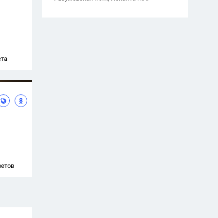
ета
ветов