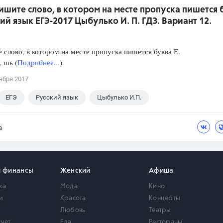
ишите слово, в котором на месте пропуска пишется 
кий язык ЕГЭ-2017 Цыбулько И. П. ГДЗ. Вариант 12.
слово, в котором на месте пропуска пишется буква Е.
, шь (
Подробнее...
)
ября 2017
ЕГЭ
Русский язык
Цыбулько И.П.
а
и финансы
Женский
Афиша
ка
Мода
Кино
и
Красота
Концерты
Любовь
Театры
счет
Еда
Рестораны