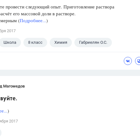
те провести следующий опыт. Приготовление раствора
расчёт его массовой доли в растворе.
 мерным (
Подробнее...
)
бря 2017
Школа
8 класс
Химия
Габриелян О.С.
д Магомедов
вуйте.
е...
)
ября 2017