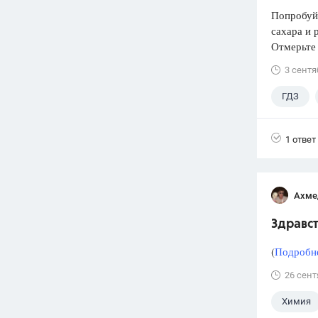
Попробуй
сахара и 
Отмерьте
3 сентя
ГДЗ
1 ответ
Ахме
Здравст
(
Подробне
26 сент
Химия