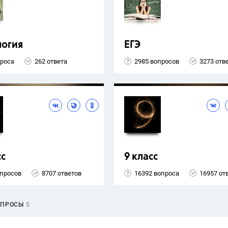
логия
ЕГЭ
проса
262 ответа
2985 вопросов
3273 отв
сс
9 класс
опросов
8707 ответов
16392 вопроса
16957 от
ОПРОСЫ
5