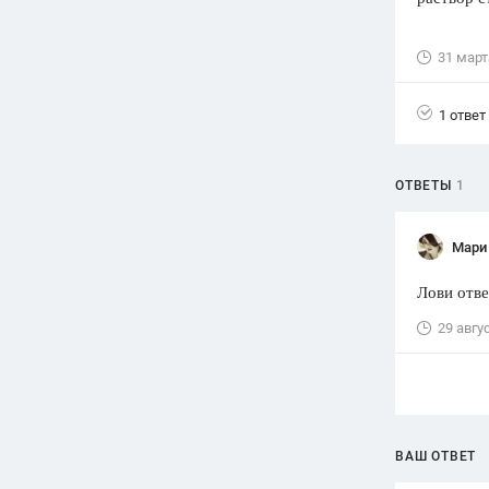
Вузы
31 март
1752
ответа
Олимпиады
1 ответ
82
ответа
Spotlight
1551
ответ
ОТВЕТЫ
1
ГИА
280
ответов
Мари
Лови отве
29 авгу
ВАШ ОТВЕТ