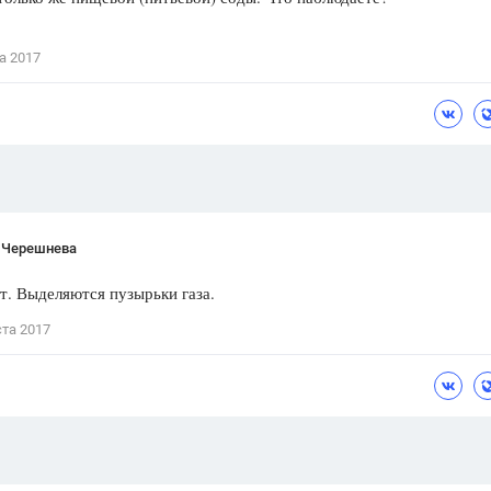
Цветков Л. А.
а 2017
Психология
Отношения,
Любовь,
Красота,
Во
ПОКАЗАТЬ ВСЕ
 Черешнева
т. Выделяются пузырьки газа.
ста 2017