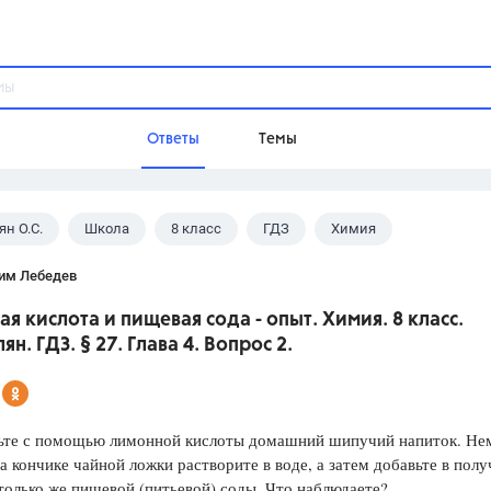
Ответы
Темы
ян О.С.
Школа
8 класс
ГДЗ
Химия
ы
Домашнее задание
Русский язык,
Химия,
Геометрия,
им Лебедев
Обществознание,
Физика
я кислота и пищевая сода - опыт. Химия. 8 класс.
Школа
ян. ГДЗ. § 27. Глава 4. Вопрос 2.
9 класс,
8 класс,
11 класс,
10 клас
6 класс,
4 класс,
5 класс,
1 класс,
Учебники
ьте с помощью лимонной кислоты домашний шипучий напиток. Не
а кончике чайной ложки растворите в воде, а затем добавьте в пол
Разумовская М.М.,
Габриелян О.С
только же пищевой (питьевой) соды. Что наблюдаете?
Рудзитис Г.Е.,
Цыбулько И.П.,
Атан