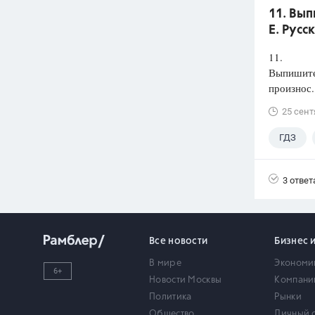
11. Вып
Е. Русс
11.
Выпишите 
произнос.
25 сент
ГДЗ
3 ответ
Все новости
Бизнес 
В мире
Экономи
6+
Новости Москвы
Компани
Политика
Рынки
Общество
Личный 