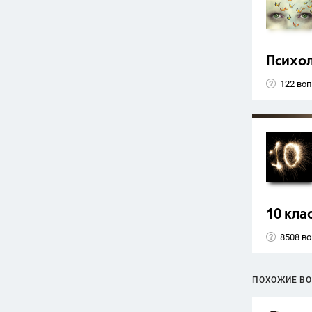
Психо
122 во
10 кла
8508 в
ПОХОЖИЕ В