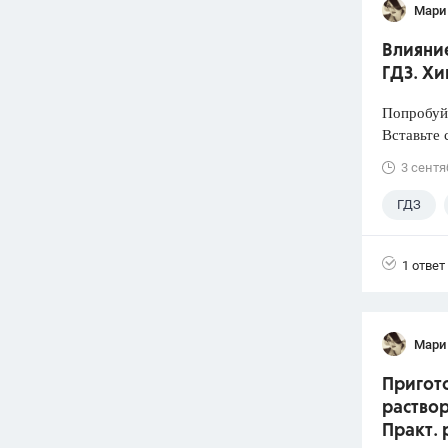
Мари
Влияние
ГДЗ. Хи
Попробуйт
Вставьте 
3 сентя
ГДЗ
1 ответ
Мари
Пригото
раствор
Практ. 