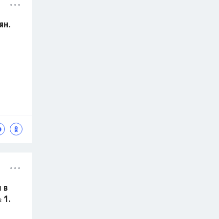
ян.
 в
 1.