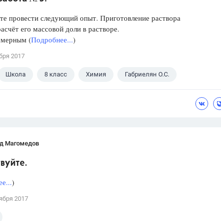
те провести следующий опыт. Приготовление раствора
расчёт его массовой доли в растворе.
 мерным (
Подробнее...
)
бря 2017
Школа
8 класс
Химия
Габриелян О.С.
д Магомедов
вуйте.
е...
)
ября 2017