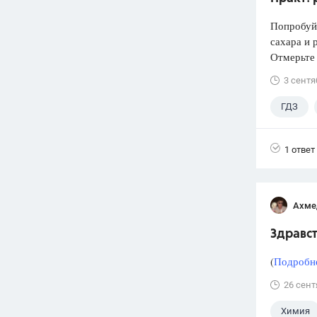
Попробуй
сахара и 
Отмерьте
3 сентя
ГДЗ
1 ответ
Ахме
Здравст
(
Подробне
26 сент
Химия