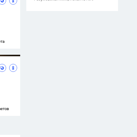
ета
ветов