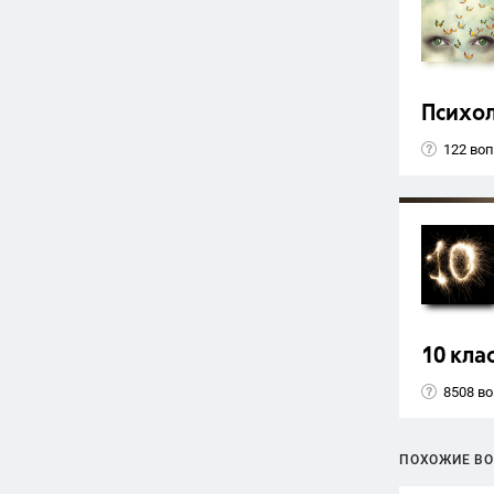
Психо
122 во
10 кла
8508 в
ПОХОЖИЕ В