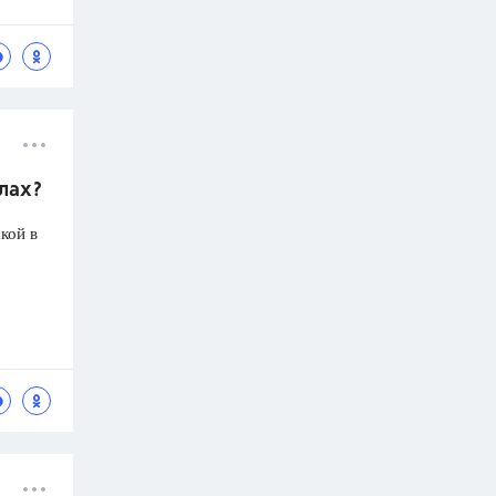
олах?
кой в