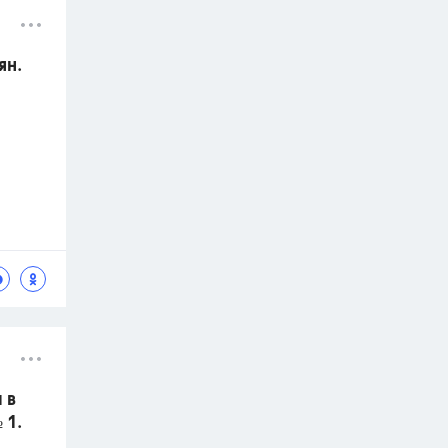
ян.
 в
 1.