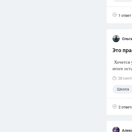
1 ответ
Ольг
Это пра
Хочется у
итоге ост
28 сент
Школа
2 ответ
Алек