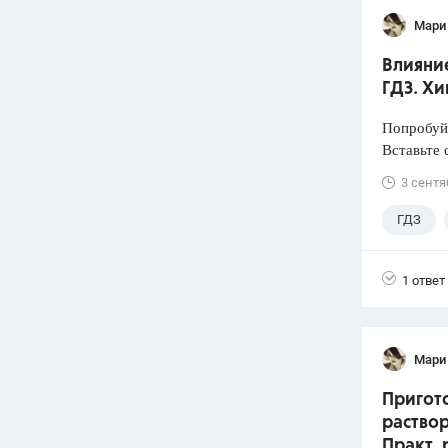
Мари
Влияние
ГДЗ. Хи
Попробуйт
Вставьте 
3 сентя
ГДЗ
1 ответ
Мари
Пригото
раствор
Практ. 