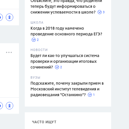
Объясните, это правда, что родители
теперь будут информироваться о
3
снижении успеваемости в школе?
ШКОЛА
спитание
Когда в 2018 году намечено
проведение основного периода ЕГЭ?
2
НОВОСТИ
Будет ли как-то улучшаться система
проверки и организации итоговых
2
сочинений?
ВУЗЫ
Подскажите, почему закрыли прием в
Московский институт телевидения и
1
радиовещания "Останкино"?
ЧАСТО ИЩУТ