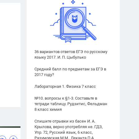
36 вариантов ответов ЕГЭ по русскому
языку 2017. И. П. Цыбулько
Средний балл по предметам за ЕГЭ в
2017 году?
Лабораторная 1. Физика 7 класс
№10. вопросы к §1-3. Составьте в
тетради таблицу. Рудзитис, Фельдман
8 класс химия
Спишите отрывки из басен И. А.
Крылова, верно употребляя не. ГДЗ,
Упр. 72, Русский язык, 6 класс,
Разумовская М.М., Леканта П.А.