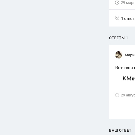
29 март
Вузы
1752
ответа
1 ответ
Олимпиады
82
ответа
ОТВЕТЫ
1
Spotlight
1551
ответ
Мари
ГИА
Вот твои
280
ответов
29 авгу
ВАШ ОТВЕТ