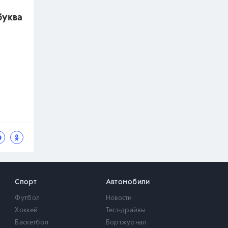
буква
Спорт
Автомобили
Футбол
Новости
Хоккей
Тест-драйвы
Баскетбол
Бортжурнал