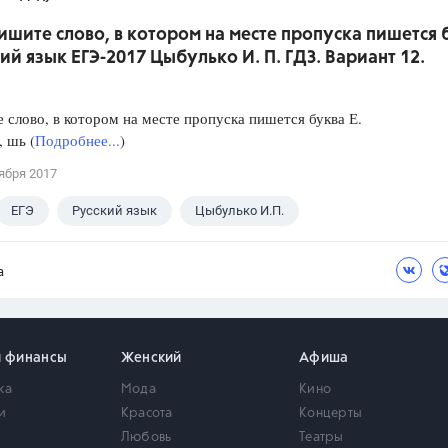
ишите слово, в котором на месте пропуска пишется 
кий язык ЕГЭ-2017 Цыбулько И. П. ГДЗ. Вариант 12.
слово, в котором на месте пропуска пишется буква Е.
, шь (
Подробнее...
)
ября 2017
ЕГЭ
Русский язык
Цыбулько И.П.
а
и финансы
Женский
Афиша
ка
Мода
Кино
и
Красота
Концерты
Любовь
Театры