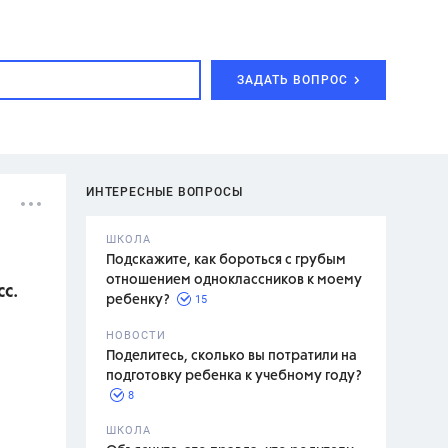
ЗАДАТЬ ВОПРОС
ИНТЕРЕСНЫЕ ВОПРОСЫ
ШКОЛА
Подскажите, как бороться с грубым
отношением одноклассников к моему
с.
15
ребенку?
с,
7 класс,
НОВОСТИ
2 класс
Поделитесь, сколько вы потратили на
подготовку ребенка к учебному году?
8
.,
ШКОЛА
асян Л.С.,