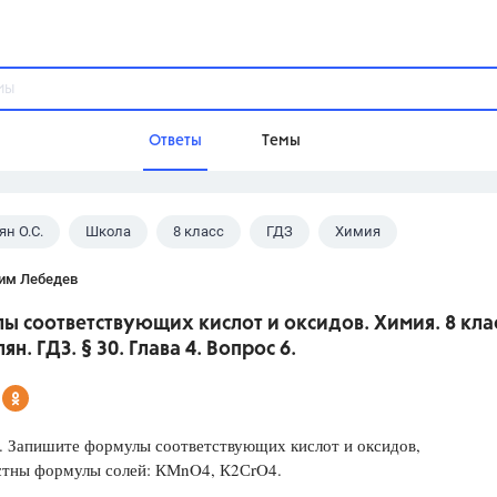
Ответы
Темы
ян О.С.
Школа
8 класс
ГДЗ
Химия
ы
Домашнее задание
Русский язык,
Химия,
Геометрия,
им Лебедев
Обществознание,
Физика
 соответствующих кислот и оксидов. Химия. 8 клас
Школа
ян. ГДЗ. § 30. Глава 4. Вопрос 6.
9 класс,
8 класс,
11 класс,
10 клас
6 класс,
4 класс,
5 класс,
1 класс,
Учебники
. Запишите формулы соответствующих кислот и оксидов,
естны формулы солей: КМnO4, К2СrO4.
Разумовская М.М.,
Габриелян О.С
Рудзитис Г.Е.,
Цыбулько И.П.,
Атан