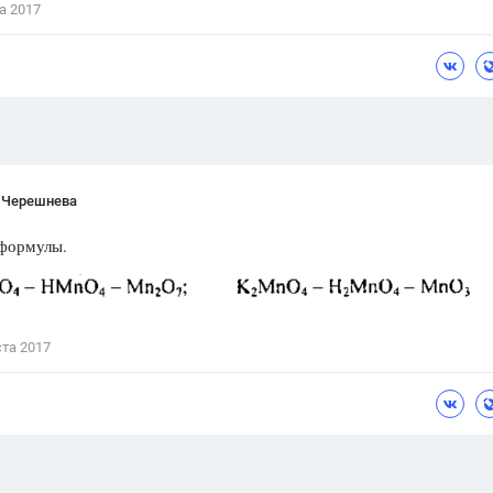
а 2017
Цветков Л. А.
Психология
Отношения,
Любовь,
Красота,
Во
ПОКАЗАТЬ ВСЕ
 Черешнева
 формулы.
ста 2017