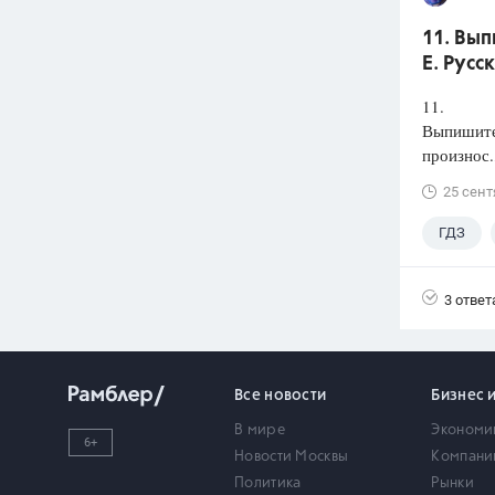
11. Вып
Е. Русс
11.
Выпишите 
произнос.
25 сент
ГДЗ
3 ответ
Все новости
Бизнес 
В мире
Экономи
6+
Новости Москвы
Компани
Политика
Рынки