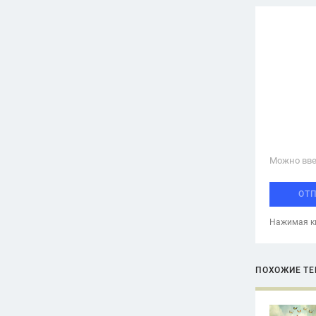
Можно вве
ОТ
Нажимая кн
ПОХОЖИЕ Т