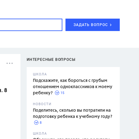
ЗАДАТЬ ВОПРОС
ИНТЕРЕСНЫЕ ВОПРОСЫ
ШКОЛА
Подскажите, как бороться с грубым
отношением одноклассников к моему
. 8
15
ребенку?
с,
7 класс,
НОВОСТИ
2 класс
Поделитесь, сколько вы потратили на
подготовку ребенка к учебному году?
8
.,
ШКОЛА
асян Л.С.,