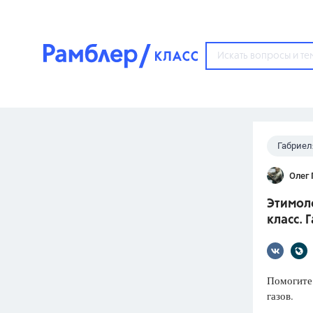
?
Габриел
Популярные тем
Олег
ГДЗ
67571
ответ
Этимоло
ЕГЭ
класс. 
3273
ответа
ОГЭ
3460
ответов
Помогите
газов.
ФИПИ
30
ответов