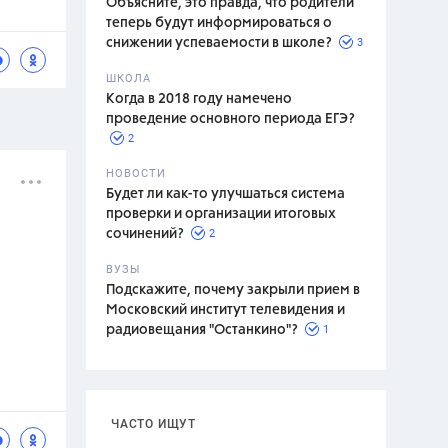
Объясните, это правда, что родители
теперь будут информироваться о
3
снижении успеваемости в школе?
ШКОЛА
спитание
Когда в 2018 году намечено
проведение основного периода ЕГЭ?
2
НОВОСТИ
Будет ли как-то улучшаться система
проверки и организации итоговых
2
сочинений?
ВУЗЫ
Подскажите, почему закрыли прием в
Московский институт телевидения и
1
радиовещания "Останкино"?
ЧАСТО ИЩУТ