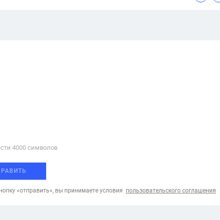
сти 4000 cимволов
ПРАВИТЬ
опку «отправить», вы принимаете условия
пользовательского соглашения