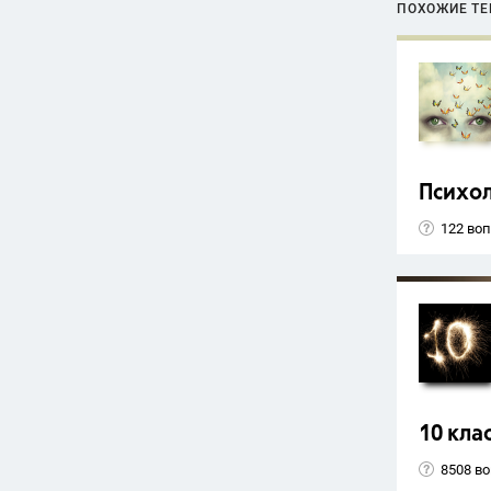
ПОХОЖИЕ Т
Психо
122 во
10 кла
8508 в