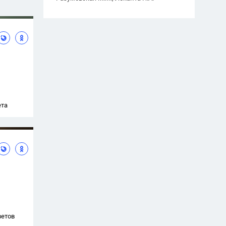
ета
ветов