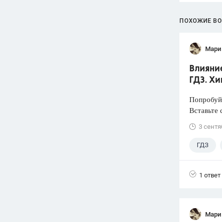
ПОХОЖИЕ В
Мари
Влияние
ГДЗ. Хи
Попробуйт
Вставьте 
3 сентя
ГДЗ
1 ответ
Мари