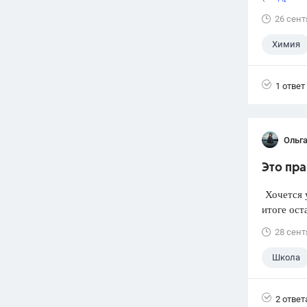
26 сент
Химия
1 ответ
Ольг
Это пра
Хочется у
итоге ост
28 сент
Школа
2 ответ