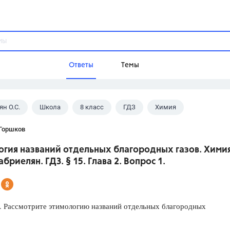
Ответы
Темы
ян О.С.
Школа
8 класс
ГДЗ
Химия
ы
Домашнее задание
Русский язык,
Химия,
Геометрия,
 Горшков
Обществознание,
Физика
гия названий отдельных благородных газов. Химия
Школа
Габриелян. ГДЗ. § 15. Глава 2. Вопрос 1.
9 класс,
8 класс,
11 класс,
10 клас
6 класс,
4 класс,
5 класс,
1 класс,
Учебники
. Рассмотрите этимологию названий отдельных благородных
Разумовская М.М.,
Габриелян О.С
Рудзитис Г.Е.,
Цыбулько И.П.,
Атан