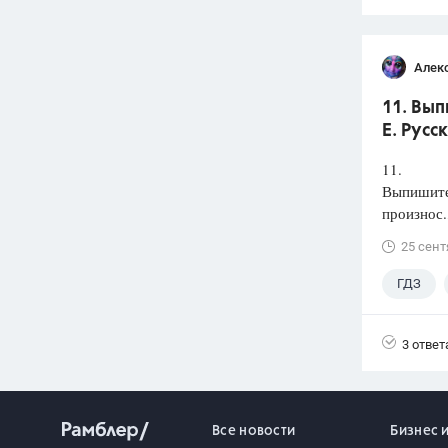
Алек
11. Вып
Е. Русс
11.
Выпишите 
произнос.
25 сент
ГДЗ
3 ответ
Все новости
Бизнес 