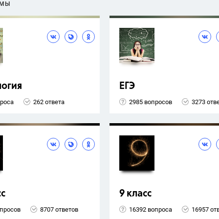
ЕМЫ
логия
ЕГЭ
проса
262 ответа
2985 вопросов
3273 отв
сс
9 класс
опросов
8707 ответов
16392 вопроса
16957 от