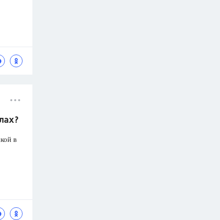
олах?
кой в