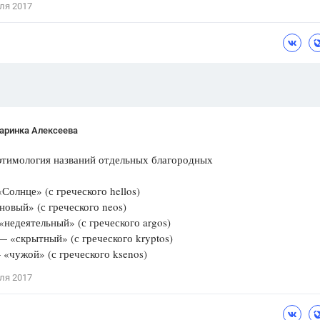
ля 2017
Цветков Л. А.
Психология
Отношения,
Любовь,
Красота,
Во
ПОКАЗАТЬ ВСЕ
аринка Алексеева
этимология названий отдельных благородных
Солнце» (с греческого hellos)
овый» (с греческого neos)
недеятельный» (с греческого argos)
 «скрытный» (с греческого kryptos)
«чужой» (с греческого ksenos)
ля 2017