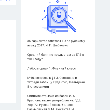
36 вариантов ответов ЕГЭ по русскому
языку 2017. И. П. Цыбулько
Средний балл по предметам за ЕГЭ в
2017 году?
Лабораторная 1. Физика 7 класс
№10. вопросы к §1-3. Составьте в
тетради таблицу. Рудзитис, Фельдман
8 класс химия
Спишите отрывки из басен И. А.
Крылова, верно употребляя не. ГДЗ,
Упр. 72, Русский язык, 6 класс,
Разумовская М.М., Леканта П.А.