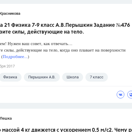
 Красникова
а 21 Физика 7-9 класс А.В.Перышкин Задание №476
зите силы, действующие на тело.
ем! Нужен ваш совет, как отвечать…
е силы, действующие на тело, когда оно плавает на поверхности
 (
Подробнее...
)
бря 2017
Физика
Перышкин А.В.
Школа
7 класс
 Лешка
о массой 4 кг движется с ускорением 0,5 м/с2. Чему 