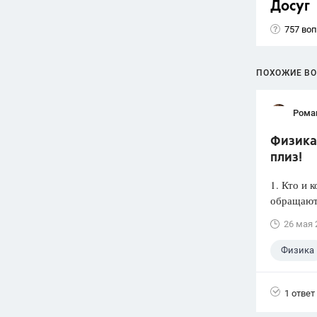
Досуг
757 во
ПОХОЖИЕ В
Рома
Физика 
плиз!
1. Кто и 
обращаютс
26 мая 
Физика
1 ответ