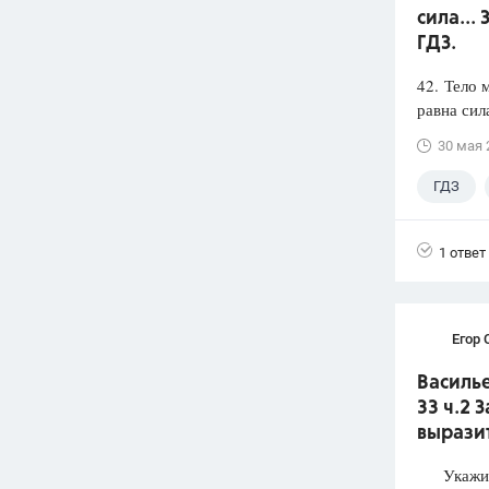
сила...
ГДЗ.
42. Тело 
равна сил
30 мая 
ГДЗ
1 ответ
Егор 
Василье
33 ч.2 
выразит
Укажите 