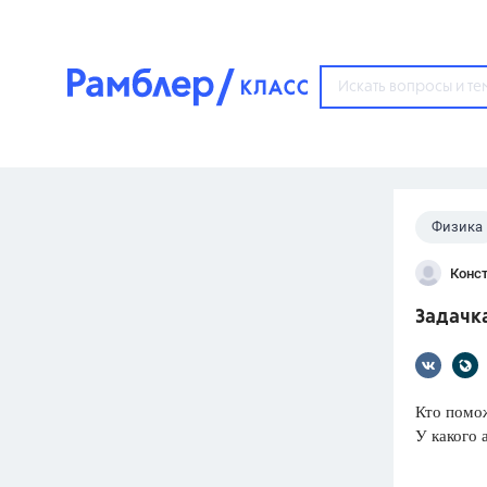
?
Физика
Популярные тем
Конс
ГДЗ
67571
ответ
Задачка
ЕГЭ
3273
ответа
ОГЭ
Кто помо
3460
ответов
У какого 
ФИПИ
30
ответов