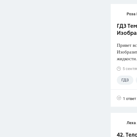
Роза
ГДЗ Тем
Изобра
Привет вс
Изобразит
жидкости.
5 сентя
ГДЗ
1 ответ
Леха
42. Тел