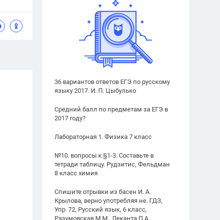
36 вариантов ответов ЕГЭ по русскому
языку 2017. И. П. Цыбулько
Средний балл по предметам за ЕГЭ в
2017 году?
Лабораторная 1. Физика 7 класс
№10. вопросы к §1-3. Составьте в
тетради таблицу. Рудзитис, Фельдман
8 класс химия
Спишите отрывки из басен И. А.
Крылова, верно употребляя не. ГДЗ,
Упр. 72, Русский язык, 6 класс,
Разумовская М.М., Леканта П.А.