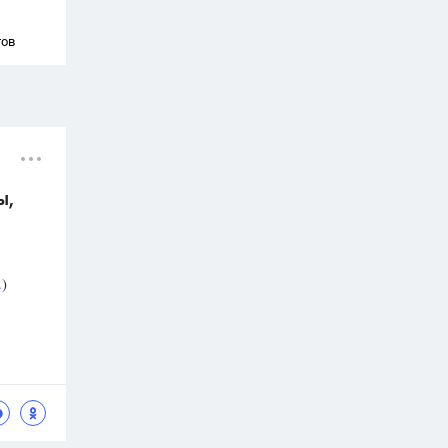
тов
ы,
.
)