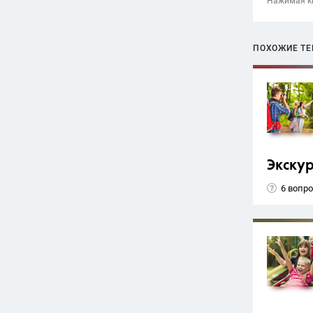
Нажимая кн
ПОХОЖИЕ Т
Экску
6 вопр