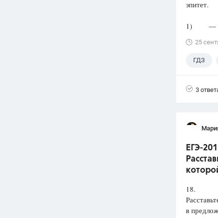
эпитет.
1) — Скр
25 сент
ГДЗ
3 ответ
Мари
ЕГЭ-201
Расстав
которой
18.
Расставьт
в предлож