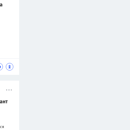
а
ант
ся