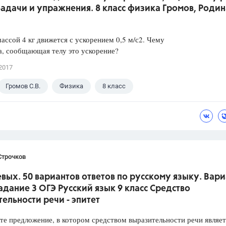
 Задачи и упражнения. 8 класс физика Громов, Родин
массой 4 кг движется с ускорением 0,5 м/с2. Чему
а, сообщающая телу это ускорение?
2017
Громов С.В.
Физика
8 класс
Строчков
вых. 50 вариантов ответов по русскому языку. Вари
Задание 3 ОГЭ Русский язык 9 класс Средство
ельности речи - эпитет
предложение, в котором средством выразительности речи являет