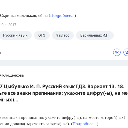
ипка маленькая, её на (
Подробнее...
)
ября 2017
Русский язык
ОГЭ
9 класс
Васильевых И.П.
а
я Клищенкова
7 Цыбулько И. П. Русский язык ГДЗ. Вариант 13. 18.
ьте все знаки препинания: укажите цифру(-ы), на ме
(-ых)...
е все знаки препинания: укажите цифру(-ы), на месте которой(-ых)
ении должна(-ы) стоять запятая(-ые). (
Подробнее...
)