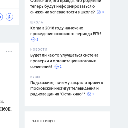
Объясните, это правда, что родители
теперь будут информироваться о
3
снижении успеваемости в школе?
ШКОЛА
спитание
Когда в 2018 году намечено
проведение основного периода ЕГЭ?
2
НОВОСТИ
Будет ли как-то улучшаться система
проверки и организации итоговых
2
сочинений?
ВУЗЫ
Подскажите, почему закрыли прием в
Московский институт телевидения и
1
радиовещания "Останкино"?
ЧАСТО ИЩУТ