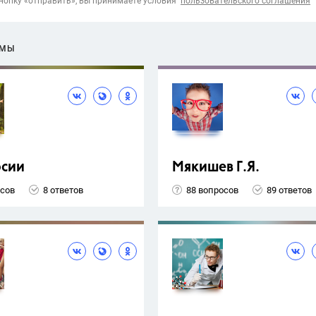
опку «отправить», вы принимаете условия
пользовательского соглашения
ЕМЫ
рсии
Мякишев Г.Я.
осов
8 ответов
88 вопросов
89 ответов