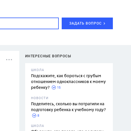
ЗАДАТЬ ВОПРОС
ИНТЕРЕСНЫЕ ВОПРОСЫ
ШКОЛА
Подскажите, как бороться с грубым
отношением одноклассников к моему
15
ребенку?
с,
7 класс,
НОВОСТИ
2 класс
Поделитесь, сколько вы потратили на
подготовку ребенка к учебному году?
8
.,
ШКОЛА
асян Л.С.,