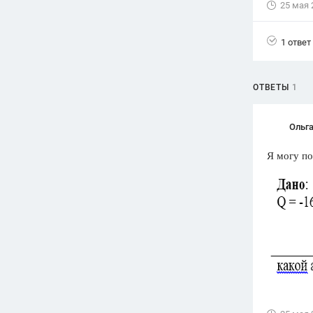
25 мая 
Вузы
1752
ответа
1 ответ
Олимпиады
82
ответа
ОТВЕТЫ
1
Spotlight
1551
ответ
Ольга
ГИА
Я могу п
280
ответов