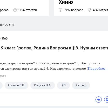
Химия
просов
1196 ответов
3992 вопроса
4060 отве
ОПРОСЫ
5
н Лоб
9 класс Громов, Родина Вопросы к § 3. Нужны ответ
когда открыл электрон? 2. Как заряжен электрон? 3. Вокруг чего
я электроны внутри атома? 4. Как заряжено атомное (
Подробнее..
2017
Громов С.В.
Родина Н.А.
ГДЗ
9 класс