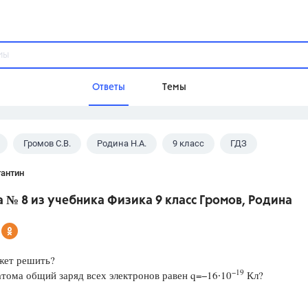
Ответы
Темы
Громов С.В.
Родина Н.А.
9 класс
ГДЗ
ы
Домашнее задание
Русский язык,
Химия,
Геометрия,
тантин
Обществознание,
Физика
 № 8 из учебника Физика 9 класс Громов, Родина
Школа
9 класс,
8 класс,
11 класс,
10 клас
6 класс,
4 класс,
5 класс,
1 класс,
жет решить?
Учебники
−19
атома общий заряд всех электронов равен q=−16∙10
Кл?
Разумовская М.М.,
Габриелян О.С
Рудзитис Г.Е.,
Цыбулько И.П.,
Атан