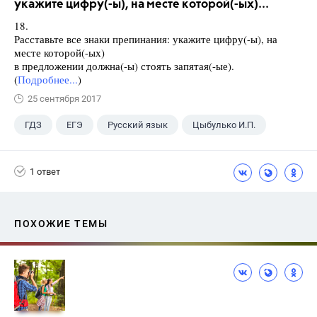
укажите цифру(-ы), на месте которой(-ых)...
18.
Расставьте все знаки препинания: укажите цифру(-ы), на
месте которой(-ых)
в предложении должна(-ы) стоять запятая(-ые).
(
Подробнее...
)
25 сентября 2017
ГДЗ
ЕГЭ
Русский язык
Цыбулько И.П.
1 ответ
ПОХОЖИЕ ТЕМЫ