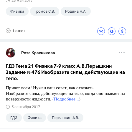
26 мая 2017
Физика
Громов С.В.
Родина Н.А.
ГДЗ
+1
9 класс
1 ответ
Роза Красникова
ГДЗ Тема 21 Физика 7-9 класс А.В.Перышкин
Задание №476 Изобразите силы, действующие на
тело.
Привет всем! Нужен ваш совет, как отвечать…
Изобразите силы, действующие на тело, когда оно плавает на
поверхности жидкости. (
Подробнее...
)
5 сентября 2017
ГДЗ
Физика
Перышкин А.В.
Школа
+1
7 класс