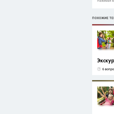
Нажимая кн
ПОХОЖИЕ Т
Экску
6 вопр