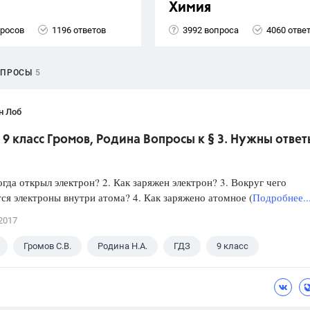
Химия
просов
1196 ответов
3992 вопроса
4060 отве
ОПРОСЫ
5
н Лоб
9 класс Громов, Родина Вопросы к § 3. Нужны ответ
когда открыл электрон? 2. Как заряжен электрон? 3. Вокруг чего
я электроны внутри атома? 4. Как заряжено атомное (
Подробнее..
2017
Громов С.В.
Родина Н.А.
ГДЗ
9 класс