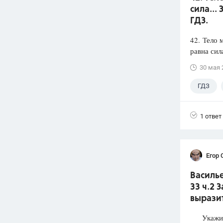
сила...
ГДЗ.
42. Тело 
равна сил
30 мая 
ГДЗ
1 ответ
Егор 
Василье
33 ч.2 
выразит
Укажите 