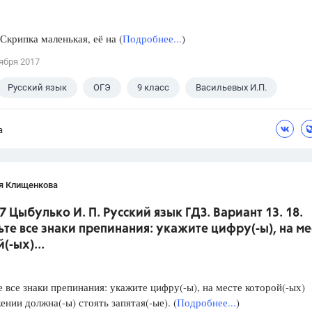
ипка маленькая, её на (
Подробнее...
)
ября 2017
Русский язык
ОГЭ
9 класс
Васильевых И.П.
а
я Клищенкова
7 Цыбулько И. П. Русский язык ГДЗ. Вариант 13. 18.
ьте все знаки препинания: укажите цифру(-ы), на ме
(-ых)...
е все знаки препинания: укажите цифру(-ы), на месте которой(-ых)
ении должна(-ы) стоять запятая(-ые). (
Подробнее...
)