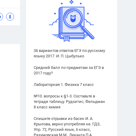
36 вариантов ответов ЕГЭ по русскому
языку 2017. И. П. Цыбулько
Средний балл по предметам за ЕГЭ в
2017 году?
Лабораторная 1. Физика 7 класс
№10. вопросы к §1-3. Составьте в
тетради таблицу. Рудзитис, Фельдман
8 класс химия
Спишите отрывки из басен И. А.
Крылова, верно употребляя не. ГДЗ,
Упр. 72, Русский язык, 6 класс,
Разумовская М.М., Леканта П.А.