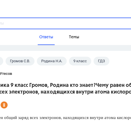
Ответы
Темы
Громов С.В.
Родина Н.А.
9 класс
ГДЗ
ы
Домашнее задание
Русский язык,
Химия,
Геометрия,
 Утесов
Обществознание,
Физика
ка 9 класс Громов, Родина кто знает?Чему равен 
Школа
всех электронов, находящихся внутри атома кислор
9 класс,
8 класс,
11 класс,
10 клас
6 класс,
4 класс,
5 класс,
1 класс,
Учебники
н общий заряд всех электронов, находящихся внутри атома кислор
Разумовская М.М.,
Габриелян О.С
Рудзитис Г.Е.,
Цыбулько И.П.,
Атан