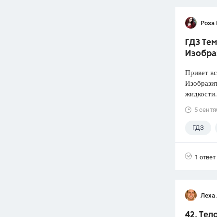
Роза
ГДЗ Тем
Изобра
Привет вс
Изобразит
жидкости.
5 сентя
ГДЗ
1 ответ
Леха
42. Тел