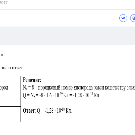
2017
Цветков Л. А.
Психология
Отношения,
Любовь,
Красота,
Во
ПОКАЗАТЬ ВСЕ
 К
 знаю ответ