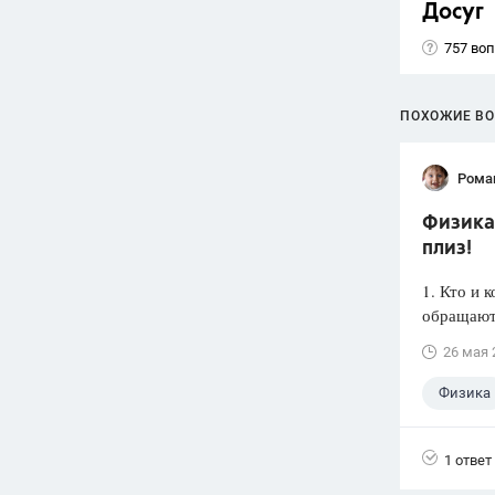
Досуг
757 во
ПОХОЖИЕ В
Рома
Физика 
плиз!
1. Кто и 
обращаютс
26 мая 
Физика
1 ответ