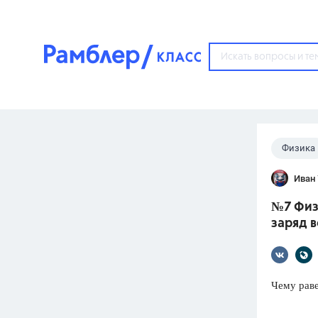
?
Физика
Популярные тем
Иван
ГДЗ
67571
ответ
№7 Физи
ЕГЭ
заряд 
3273
ответа
ОГЭ
3460
ответов
Чему раве
ФИПИ
30
ответов