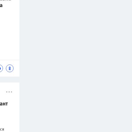
а
ант
ся