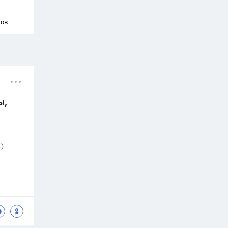
тов
ы,
.
)