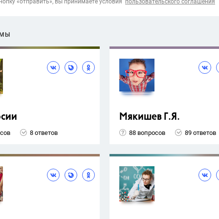
опку «отправить», вы принимаете условия
пользовательского соглашения
ЕМЫ
рсии
Мякишев Г.Я.
осов
8 ответов
88 вопросов
89 ответов