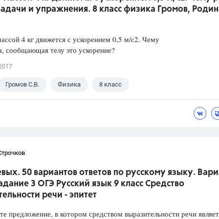
 Задачи и упражнения. 8 класс физика Громов, Родин
массой 4 кг движется с ускорением 0,5 м/с2. Чему
а, сообщающая телу это ускорение?
2017
Громов С.В.
Физика
8 класс
Строчков
вых. 50 вариантов ответов по русскому языку. Вари
Задание 3 ОГЭ Русский язык 9 класс Средство
ельности речи - эпитет
предложение, в котором средством выразительности речи являет