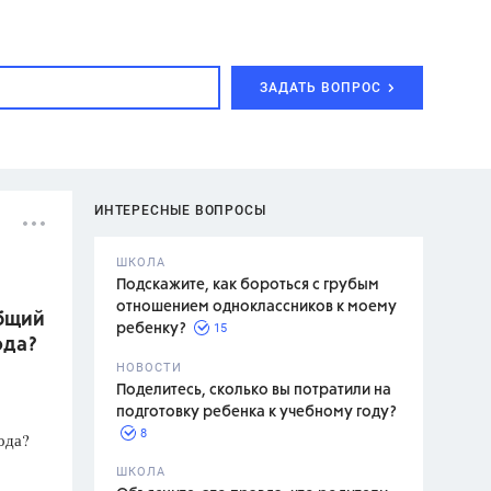
ЗАДАТЬ ВОПРОС
ИНТЕРЕСНЫЕ ВОПРОСЫ
ШКОЛА
Подскажите, как бороться с грубым
отношением одноклассников к моему
общий
15
ребенку?
ода?
с,
7 класс,
НОВОСТИ
2 класс
Поделитесь, сколько вы потратили на
подготовку ребенка к учебному году?
8
ода?
.,
ШКОЛА
асян Л.С.,