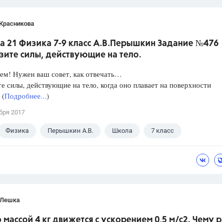
 Красникова
а 21 Физика 7-9 класс А.В.Перышкин Задание №476
зите силы, действующие на тело.
ем! Нужен ваш совет, как отвечать…
е силы, действующие на тело, когда оно плавает на поверхности
 (
Подробнее...
)
бря 2017
Физика
Перышкин А.В.
Школа
7 класс
 Лешка
о массой 4 кг движется с ускорением 0,5 м/с2. Чему 