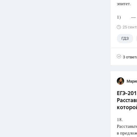
эпитет.
1) — Скр
25 сент
ГДЗ
3 ответ
Мари
ЕГЭ-201
Расстав
которой
18.
Расставьт
в предлож