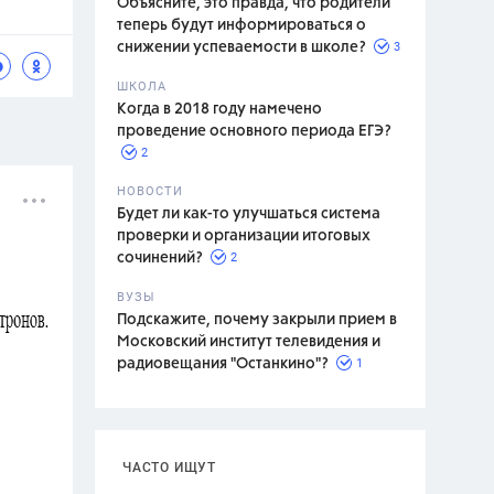
Объясните, это правда, что родители
теперь будут информироваться о
3
снижении успеваемости в школе?
ШКОЛА
спитание
Когда в 2018 году намечено
проведение основного периода ЕГЭ?
2
НОВОСТИ
Будет ли как-то улучшаться система
проверки и организации итоговых
2
сочинений?
ВУЗЫ
Подскажите, почему закрыли прием в
Московский институт телевидения и
1
радиовещания "Останкино"?
ЧАСТО ИЩУТ