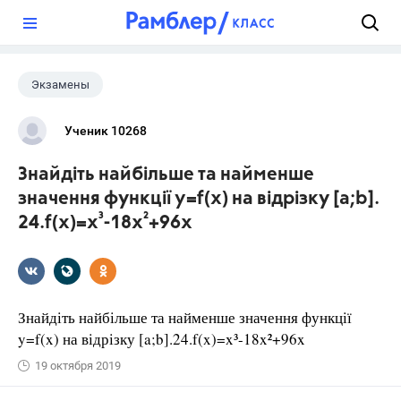
?
Экзамены
Ученик 10268
Знайдіть найбільше та найменше
значення функції y=f(x) на відрізку [a;b].
24.f(x)=x³-18x²+96x
Знайдіть найбільше та найменше значення функції
y=f(x) на відрізку [a;b].24.f(x)=x³-18x²+96x
19 октября 2019