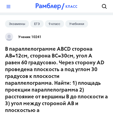
?
Экзамены
ЕГЭ
9 класс
Учебники
Ученик 10241
В параллелограмме ABCD сторона
AB=12см, сторона BC=30см, угол A
равен 60 градусовю. Через сторону AD
проведена плоскость а под углом 30
градусов к плоскости
параллелограмма. Найти: 1) площадь
проекции параллелограмма 2)
расстояние от вершины B до плоскости а
3) угол между стороной AB и
плоскостью а