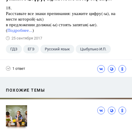
18.
Расставьте все знаки препинания: укажите цифру(-ы), на
месте которой(-ых)
в предложении должна(-ы) стоять запятая(-ые).
(
Подробнее...
)
25 сентября 2017
ГДЗ
ЕГЭ
Русский язык
Цыбулько И.П.
1 ответ
ПОХОЖИЕ ТЕМЫ