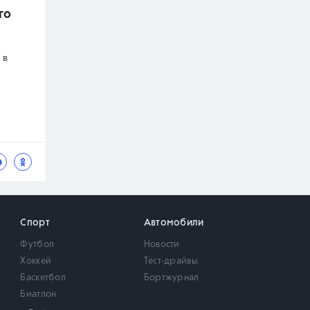
го
 в
Спорт
Автомобили
Футбол
Новости
Хоккей
Тест-драйвы
Баскетбол
Бортжурнал
Биатлон