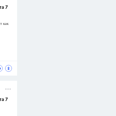
та 7
т как
та 7