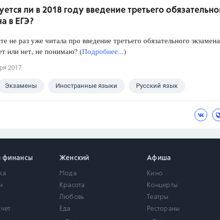
ется ли в 2018 году введение третьего обязательно
а в ЕГЭ?
те не раз уже читала про введение третьего обязательного экзамена
т или нет, не понимаю? (
Подробнее...
)
ря 2017
Экзамены
Иностранные языки
Русский язык
Математика
Новости
Школа
и финансы
Женский
Афиша
ка
Мода
Кино
и
Красота
Концерты
Любовь
Театры
счет
Еда
Рестораны