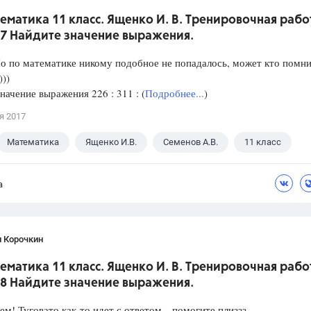
ематика 11 класс. Ященко И. В. Тренировочная рабо
 7 Найдите значение выражения.
о по математике никому подобное не попадалось, может кто помни
)))
начение выражения 226 : 311 : (
Подробнее...
)
я 2017
Математика
Ященко И.В.
Семенов А.В.
11 класс
а
н Корочкин
ематика 11 класс. Ященко И. В. Тренировочная рабо
 8 Найдите значение выражения.
ем! Туговато как-то идет с ответом…помогите плиззз…