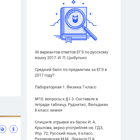
36 вариантов ответов ЕГЭ по русскому
языку 2017. И. П. Цыбулько
Средний балл по предметам за ЕГЭ в
2017 году?
Лабораторная 1. Физика 7 класс
№10. вопросы к §1-3. Составьте в
тетради таблицу. Рудзитис, Фельдман
8 класс химия
Спишите отрывки из басен И. А.
Крылова, верно употребляя не. ГДЗ,
Упр. 72, Русский язык, 6 класс,
Разумовская М.М., Леканта П.А.