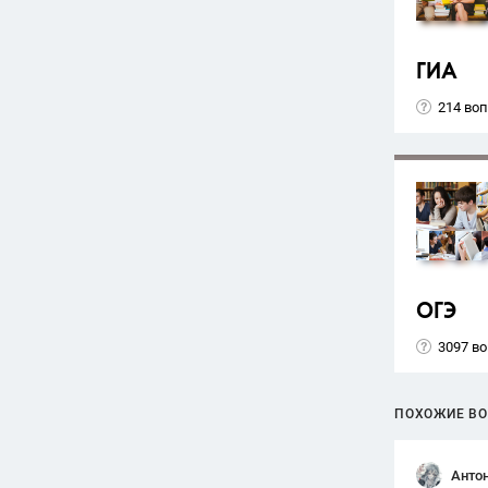
ГИА
214 во
ОГЭ
3097 в
ПОХОЖИЕ В
Анто