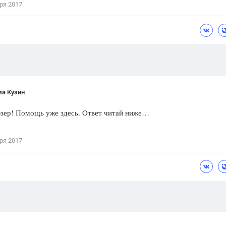
ря 2017
Цветков Л. А.
Психология
Отношения,
Любовь,
Красота,
Во
ПОКАЗАТЬ ВСЕ
ма Кузин
юзер! Помощь уже здесь. Ответ читай ниже…
ря 2017