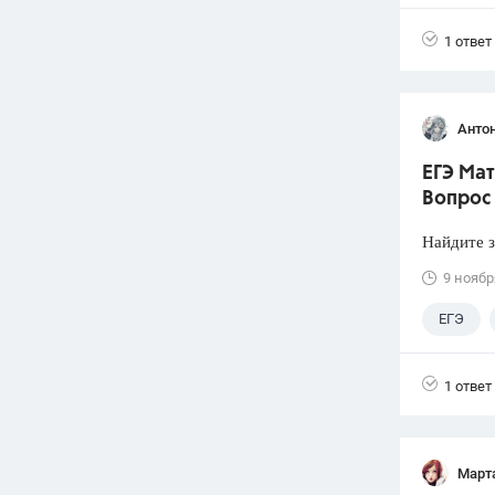
1 ответ
Анто
ЕГЭ Мат
Вопрос
Найдите 
9 ноябр
ЕГЭ
1 ответ
Март