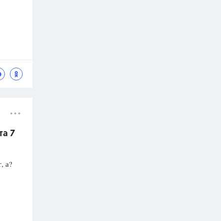
та 7
, а?