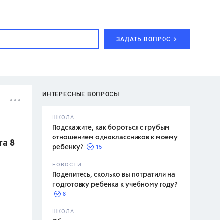
ЗАДАТЬ ВОПРОС
ИНТЕРЕСНЫЕ ВОПРОСЫ
ШКОЛА
Подскажите, как бороться с грубым
отношением одноклассников к моему
та 8
15
ребенку?
с,
7 класс,
НОВОСТИ
2 класс
Поделитесь, сколько вы потратили на
подготовку ребенка к учебному году?
8
.,
ШКОЛА
асян Л.С.,