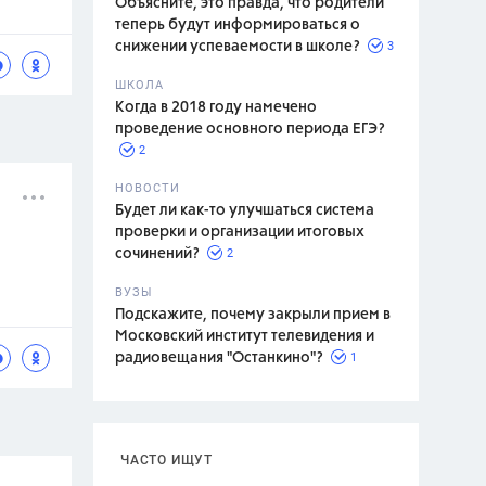
Объясните, это правда, что родители
теперь будут информироваться о
3
снижении успеваемости в школе?
ШКОЛА
спитание
Когда в 2018 году намечено
проведение основного периода ЕГЭ?
2
НОВОСТИ
Будет ли как-то улучшаться система
проверки и организации итоговых
2
сочинений?
ВУЗЫ
Подскажите, почему закрыли прием в
Московский институт телевидения и
1
радиовещания "Останкино"?
ЧАСТО ИЩУТ