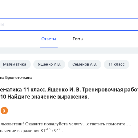
Ответы
Темы
Математика
Ященко И.В.
Семенов А.В.
11 класс
ы
Домашнее задание
Русский язык,
Химия,
Геометрия,
ана Брюнеточкина
Обществознание,
Физика
ематика 11 класс. Ященко И. В. Тренировочная рабо
Школа
 10 Найдите значение выражения.
9 класс,
8 класс,
11 класс,
10 клас
6 класс,
4 класс,
5 класс,
1 класс,
Учебники
ользователи! Окажите пожалуйста услугу…ответить помогите….
-16
-33
значение выражения 81
: 9
.
Разумовская М.М.,
Габриелян О.С
Рудзитис Г.Е.,
Цыбулько И.П.,
Атан