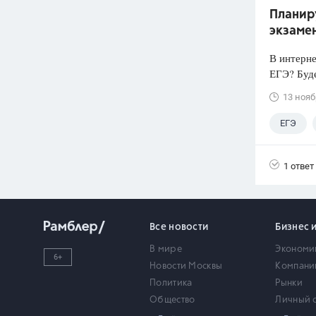
Планиру
экзамен
В интерне
ЕГЭ? Буде
13 нояб
ЕГЭ
+3
1 ответ
Все новости
Бизнес 
В мире
Экономи
6+
Новости Москвы
Компани
Политика
Рынки
Общество
Личный 