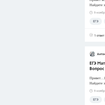
Найдите з
9 ноябр
ЕГЭ
1 ответ
Анто
ЕГЭ Мат
Вопрос
Привет…Н
Найдите з
9 ноябр
ЕГЭ