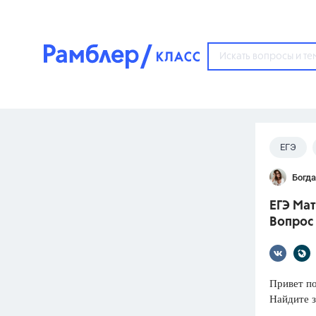
?
ЕГЭ
Популярные тем
Богд
ГДЗ
67571
ответ
ЕГЭ Мат
ЕГЭ
Вопрос
3273
ответа
ОГЭ
3460
ответов
Привет п
Найдите 
ФИПИ
30
ответов