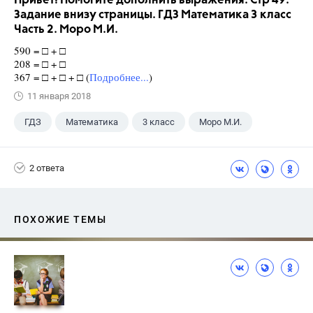
Привет! Помогите дополнить выражения. Стр 49.
Задание внизу страницы. ГДЗ Математика 3 класс
Часть 2. Моро М.И.
590 = □ + □
208 = □ + □
367 = □ + □ + □ (
Подробнее...
)
11 января 2018
ГДЗ
Математика
3 класс
Моро М.И.
2 ответа
ПОХОЖИЕ ТЕМЫ