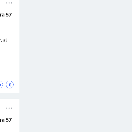
та 57
, а?
та 57