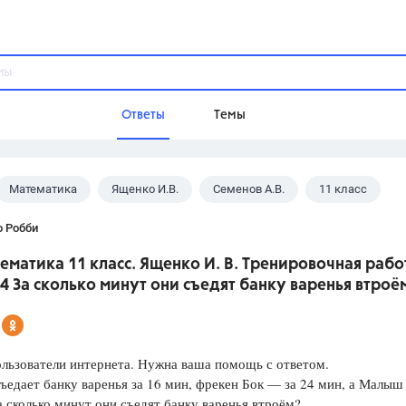
Ответы
Темы
Математика
Ященко И.В.
Семенов А.В.
11 класс
ы
Домашнее задание
Русский язык,
Химия,
Геометрия,
о Робби
Обществознание,
Физика
ематика 11 класс. Ященко И. В. Тренировочная рабо
Школа
4 За сколько минут они съедят банку варенья втроё
9 класс,
8 класс,
11 класс,
10 клас
6 класс,
4 класс,
5 класс,
1 класс,
Учебники
льзователи интернета. Нужна ваша помощь с ответом.
ъедает банку варенья за 16 мин, фрекен Бок — за 24 мин, а Малыш
Разумовская М.М.,
Габриелян О.С
а сколько минут они съедят банку варенья втроём?
Рудзитис Г.Е.,
Цыбулько И.П.,
Атан