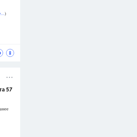
...
)
та 57
анее