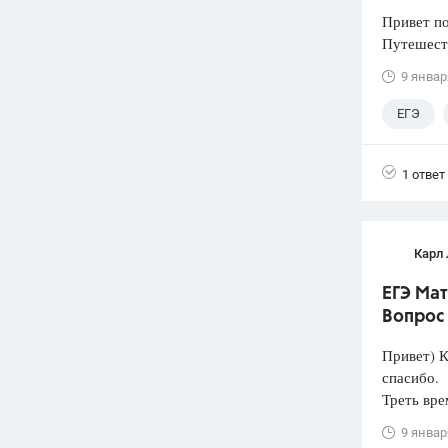
Привет п
Путешеств
9 январ
ЕГЭ
1 ответ
Карл
ЕГЭ Мат
Вопрос
Привет) К
спасибо.
Треть вре
9 январ