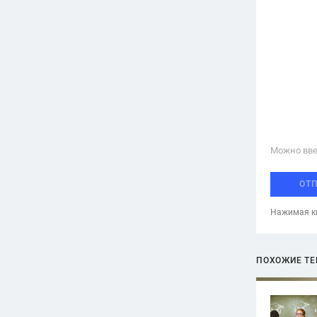
Можно вве
ОТ
Нажимая кн
ПОХОЖИЕ Т