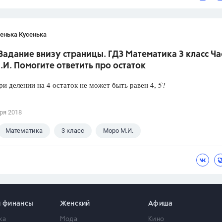
енька Кусенька
 Задание внизу страницы. ГДЗ Математика 3 класс Час
И. Помогите ответить про остаток
и делении на 4 остаток не может быть равен 4, 5?
ря 2018
Математика
3 класс
Моро М.И.
и финансы
Женский
Афиша
ка
Мода
Кино