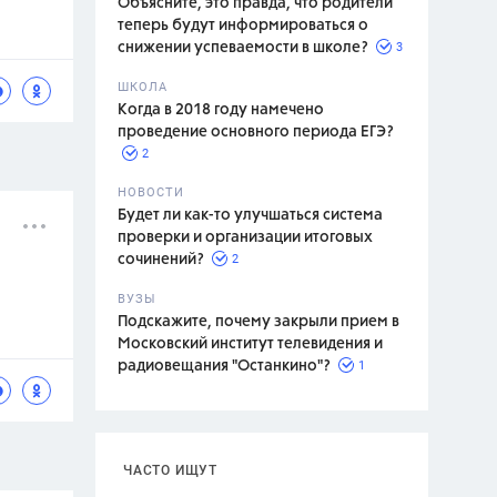
Объясните, это правда, что родители
теперь будут информироваться о
3
снижении успеваемости в школе?
ШКОЛА
спитание
Когда в 2018 году намечено
проведение основного периода ЕГЭ?
2
НОВОСТИ
Будет ли как-то улучшаться система
проверки и организации итоговых
2
сочинений?
ВУЗЫ
Подскажите, почему закрыли прием в
Московский институт телевидения и
1
радиовещания "Останкино"?
ЧАСТО ИЩУТ