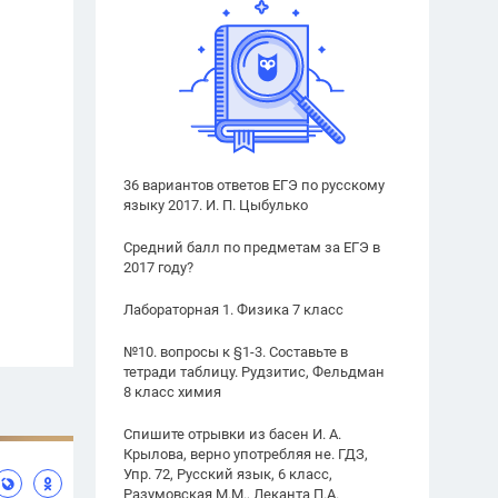
36 вариантов ответов ЕГЭ по русскому
языку 2017. И. П. Цыбулько
Средний балл по предметам за ЕГЭ в
2017 году?
Лабораторная 1. Физика 7 класс
№10. вопросы к §1-3. Составьте в
тетради таблицу. Рудзитис, Фельдман
8 класс химия
Спишите отрывки из басен И. А.
Крылова, верно употребляя не. ГДЗ,
Упр. 72, Русский язык, 6 класс,
Разумовская М.М., Леканта П.А.