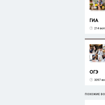
ГИА
214 во
ОГЭ
3097 в
ПОХОЖИЕ В