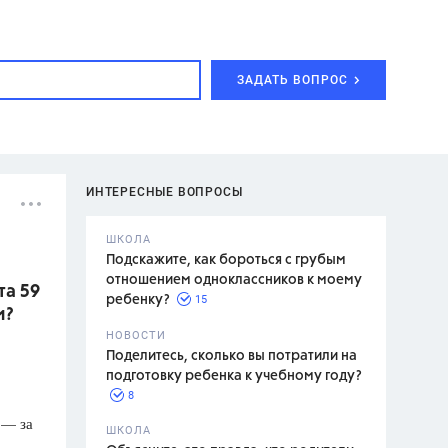
ЗАДАТЬ ВОПРОС
ИНТЕРЕСНЫЕ ВОПРОСЫ
ШКОЛА
Подскажите, как бороться с грубым
отношением одноклассников к моему
та 59
15
ребенку?
м?
с,
7 класс,
НОВОСТИ
2 класс
Поделитесь, сколько вы потратили на
подготовку ребенка к учебному году?
8
 — за
.,
ШКОЛА
асян Л.С.,