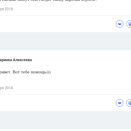
Цветков Л. А.
ря 2018
Психология
Отношения,
Любовь,
Красота,
Во
ПОКАЗАТЬ ВСЕ
аринка Алексеева
ривет. Вот тебе помощь)))
ря 2018