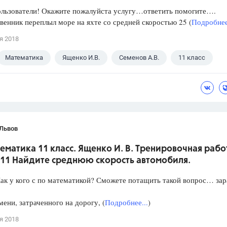
ользователи! Окажите пожалуйста услугу…ответить помогите….
енник переплыл море на яхте со средней скоростью 25 (
Подробнее
я 2018
Математика
Ященко И.В.
Семенов А.В.
11 класс
 Львов
ематика 11 класс. Ященко И. В. Тренировочная рабо
 11 Найдите среднюю скорость автомобиля.
ак у кого с по математикой? Сможете потащить такой вопрос… зар
мени, затраченного на дорогу, (
Подробнее...
)
я 2018