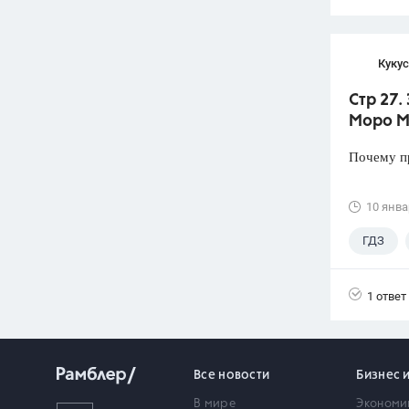
Кукус
Стр 27.
Моро М.
Почему пр
10 янва
ГДЗ
1 ответ
Все новости
Бизнес 
В мире
Экономи