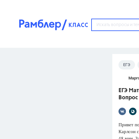
?
ЕГЭ
Популярные тем
Марг
ГДЗ
67571
ответ
ЕГЭ Мат
ЕГЭ
Вопрос 
3273
ответа
ОГЭ
3460
ответов
Привет по
Карлсон с
ФИПИ
48 мин. З
30
ответов