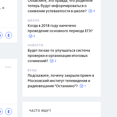
Объясните, это правда, что родители
теперь будут информироваться о
, в
3
снижении успеваемости в школе?
ШКОЛА
спитание
Когда в 2018 году намечено
проведение основного периода ЕГЭ?
2
НОВОСТИ
Будет ли как-то улучшаться система
проверки и организации итоговых
2
сочинений?
ВУЗЫ
Подскажите, почему закрыли прием в
Московский институт телевидения и
1
радиовещания "Останкино"?
ЧАСТО ИЩУТ