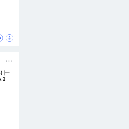
в) |—
А 2