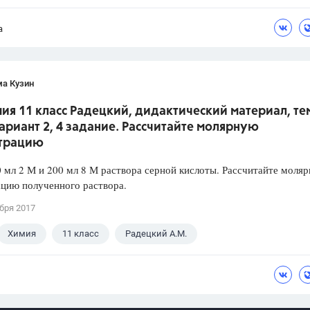
а
ма Кузин
ия 11 класс Радецкий, дидактический материал, тем
вариант 2, 4 задание. Рассчитайте молярную
трацию
 мл 2 М и 200 мл 8 М раствора серной кислоты. Рассчитайте моля
цию полученного раствора.
бря 2017
Химия
11 класс
Радецкий А.М.