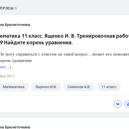
ОПРОСЫ
5
ана Брюнеточкина
ематика 11 класс. Ященко И. В. Тренировочная рабо
9 Найдите корень уравнения.
е могу справиться с ответом на такой вопрос…может кто поможет
орень уравнения
ее...
)
бря 2017
Математика
Ященко И.В.
Семенов А.В.
11 класс
ана Брюнеточкина