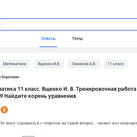
Ответы
Темы
Математика
Ященко И.В.
Семенов А.В.
11 класс
ы
Домашнее задание
Русский язык,
Химия,
Геометрия,
н Корочкин
Обществознание,
Физика
атика 11 класс. Ященко И. В. Тренировочная работа
Школа
9 Найдите корень уравнения.
9 класс,
8 класс,
11 класс,
10 клас
6 класс,
4 класс,
5 класс,
1 класс,
Учебники
е могу справиться с ответом на такой вопрос…может кто поможет
Разумовская М.М.,
Габриелян О.С
Рудзитис Г.Е.,
Цыбулько И.П.,
Атан