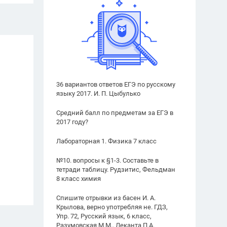
36 вариантов ответов ЕГЭ по русскому
языку 2017. И. П. Цыбулько
Средний балл по предметам за ЕГЭ в
2017 году?
Лабораторная 1. Физика 7 класс
№10. вопросы к §1-3. Составьте в
тетради таблицу. Рудзитис, Фельдман
8 класс химия
Спишите отрывки из басен И. А.
Крылова, верно употребляя не. ГДЗ,
Упр. 72, Русский язык, 6 класс,
Разумовская М.М., Леканта П.А.