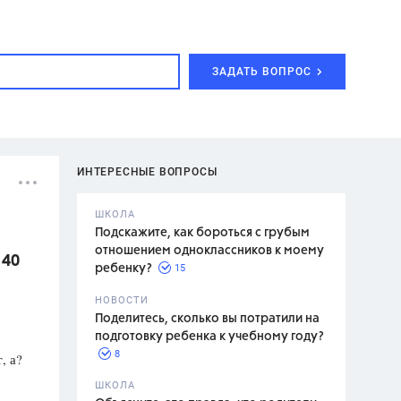
ЗАДАТЬ ВОПРОС
ИНТЕРЕСНЫЕ ВОПРОСЫ
ШКОЛА
Подскажите, как бороться с грубым
отношением одноклассников к моему
 40
15
ребенку?
с,
7 класс,
НОВОСТИ
2 класс
Поделитесь, сколько вы потратили на
подготовку ребенка к учебному году?
8
, а?
.,
ШКОЛА
асян Л.С.,