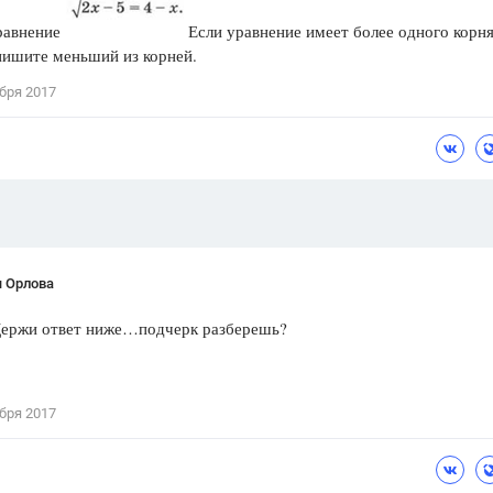
Цветков Л. А.
равнение
Если уравнение имеет более одного корня
пишите меньший из корней.
Психология
бря 2017
Отношения,
Любовь,
Красота,
Во
ПОКАЗАТЬ ВСЕ
я Орлова
Держи ответ ниже…подчерк разберешь?
бря 2017