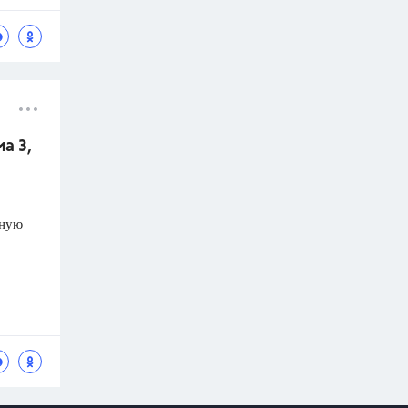
а 3,
рную