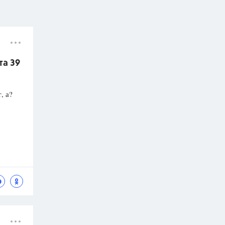
та 39
, а?