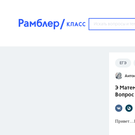
?
ЕГЭ
Популярные тем
Анто
ГДЗ
67571
ответ
Э Матем
ЕГЭ
Вопрос 
3273
ответа
ОГЭ
3460
ответов
Привет…Н
ФИПИ
30
ответов