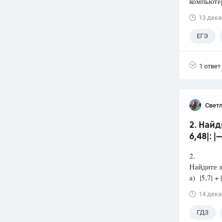
компьюте
13 дека
ЕГЭ
1 ответ
Светл
2. Найди
6,48|: 
2.
Найдите з
а) |5,7| + |
14 дека
ГДЗ