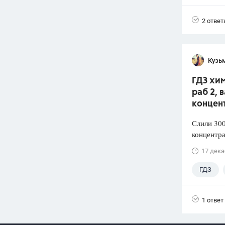
2 ответ
Кузь
ГДЗ хим
раб 2, 
концен
Слили 300
концентра
17 дека
ГДЗ
1 ответ