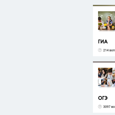
ГИА
214 во
ОГЭ
3097 в