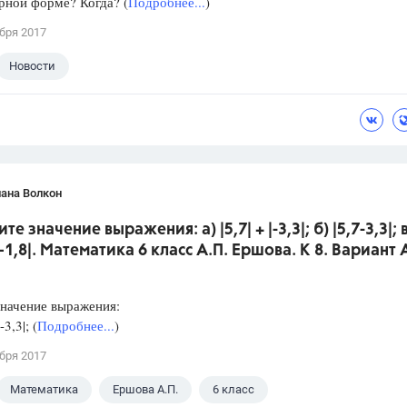
рной форме? Когда? (
Подробнее...
)
бря 2017
Новости
ана Волкон
те значение выражения: а) |5,7| + |-3,3|; б) |5,7-3,3|; 
|—1,8|. Математика 6 класс А.П. Ершова. К 8. Вариант 
начение выражения:
-3,3|; (
Подробнее...
)
бря 2017
Математика
Ершова А.П.
6 класс