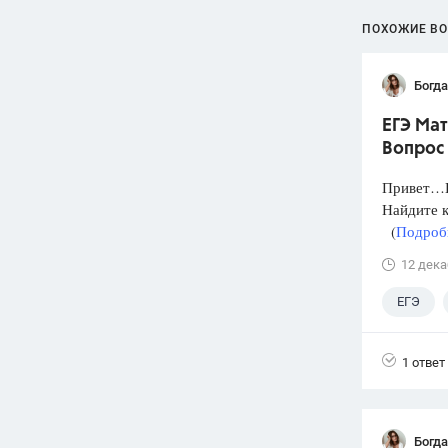
ПОХОЖИЕ В
Богд
ЕГЭ Мат
Вопрос 
Привет…Н
Найдите к
(
Подробн
12 дека
ЕГЭ
1 ответ
Богд