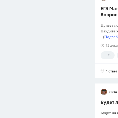
ЕГЭ Мат
Вопрос 
Привет п
Найдите к
(
Подробн
12 дека
ЕГЭ
1 ответ
Лиза 
Будет 
Будут ли 