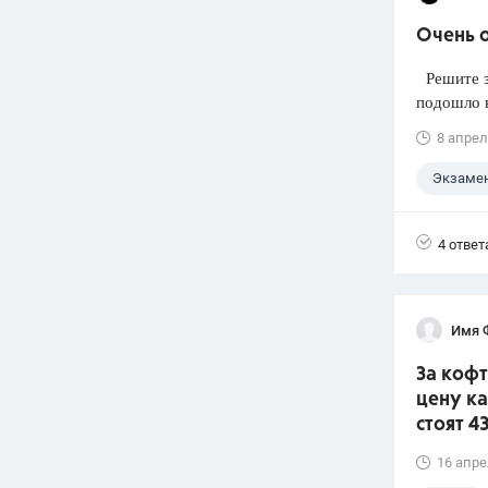
Очень 
Решите за
подошло в
8 апрел
Экзаме
ЕГЭ
4 ответ
Имя 
За кофт
цену ка
стоят 4
16 апре