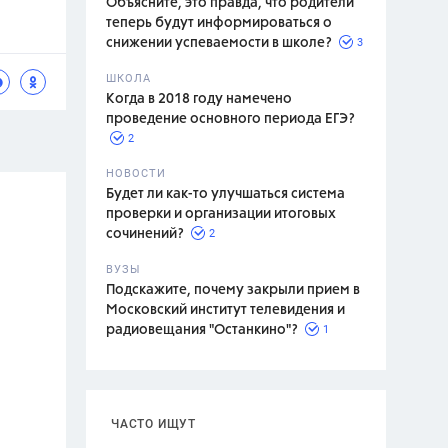
Объясните, это правда, что родители
теперь будут информироваться о
3
снижении успеваемости в школе?
ШКОЛА
спитание
Когда в 2018 году намечено
проведение основного периода ЕГЭ?
2
НОВОСТИ
Будет ли как-то улучшаться система
проверки и организации итоговых
2
сочинений?
ВУЗЫ
Подскажите, почему закрыли прием в
Московский институт телевидения и
1
радиовещания "Останкино"?
ЧАСТО ИЩУТ