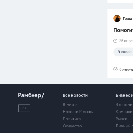
Гоша
Помоги
25 апре
9 класс
2 ответ
Все новости
Бизнес 
В мире
Экономи
6+
Новости Москвы
Компани
Политика
Рынки
Общество
Личный 