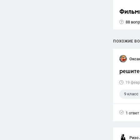
Фильм
88 воп
ПОХОЖИЕ В
Окса
решите 
19 февр
9 класс
1 ответ
Ризо