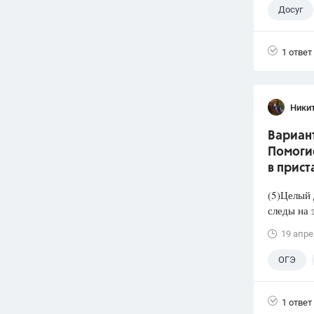
Досуг
1 ответ
Никит
Вариант
Помогие
в прист
(5)Целый 
следы на 
19 апре
ОГЭ
1 ответ