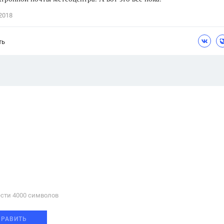
Цветков Л. А.
2018
Психология
ть
Отношения,
Любовь,
Красота,
Во
ПОКАЗАТЬ ВСЕ
сти 4000 cимволов
ПРАВИТЬ