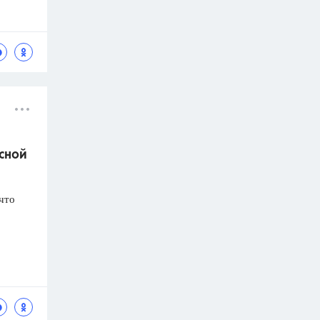
асной
что