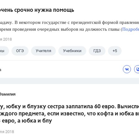
очень срочно нужна помощь
дачу. В некотором государстве с президентской формой правлени
ремя проведения очередных выборов на должность главы (
Подробн
я 2018
ны
ОГЭ
Учителя
Учебники
ГДЗ
+5
Выпускной
9 класс
Досуг
ГИА
а
Фамилия
у, юбку и блузку сестра заплатила 60 евро. Вычисл
ждого предмета, если известно, что кофта и юбка в
3 евро, а юбка и блу
ля 2018