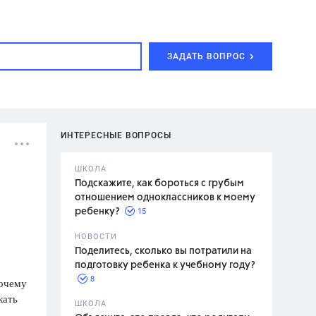
ЗАДАТЬ ВОПРОС
ИНТЕРЕСНЫЕ ВОПРОСЫ
ШКОЛА
Подскажите, как бороться с грубым
отношением одноклассников к моему
15
ребенку?
с,
7 класс,
НОВОСТИ
2 класс
Поделитесь, сколько вы потратили на
подготовку ребенка к учебному году?
8
почему
кать
.,
ШКОЛА
асян Л.С.,