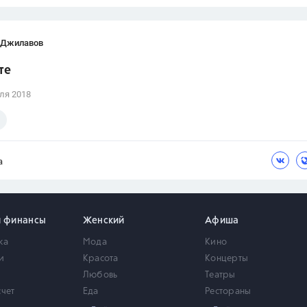
 Джилавов
те
ля 2018
а
и финансы
Женский
Афиша
ка
Мода
Кино
и
Красота
Концерты
Любовь
Театры
счет
Еда
Рестораны