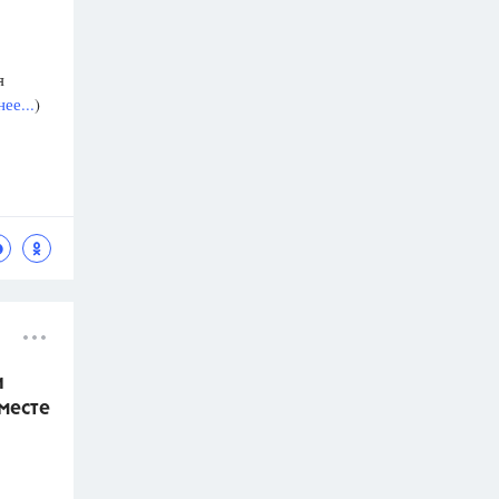
я
ее...
)
и
месте