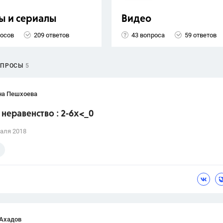
ы и сериалы
Видео
росов
209 ответов
43 вопроса
59 ответов
ОПРОСЫ
5
на Пешхоева
неравенство : 2-6х<_0
аля 2018
 Ахадов