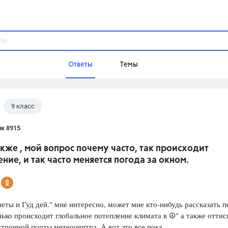
Ответы
Темы
9 класс
ы
Домашнее задание
Русский язык,
Химия,
Геометрия,
к 8915
Обществознание,
Физика
акже , мой вопрос почему часто, так происходит
Школа
ние, и так часто меняется погода за окном.
9 класс,
8 класс,
11 класс,
10 клас
6 класс,
4 класс,
5 класс,
1 класс,
Учебники
еты и Гуд дей." мне интересно, может мне кто-нибудь рассказать 
нько происходит глобальное потепление климата в ☮️" а также оттис
Разумовская М.М.,
Габриелян О.С
ктронной почты метеоцентра. А вот это все пока.
Рудзитис Г.Е.,
Цыбулько И.П.,
Атан