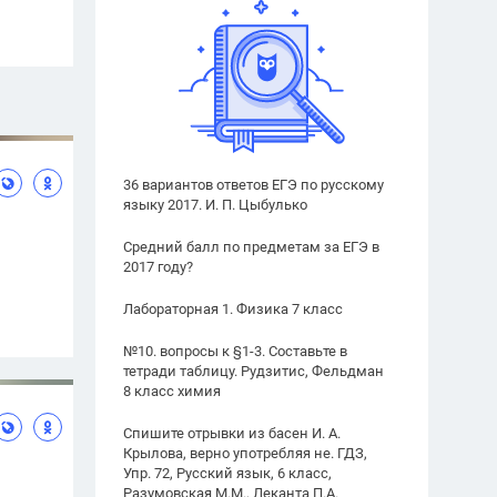
36 вариантов ответов ЕГЭ по русскому
языку 2017. И. П. Цыбулько
Средний балл по предметам за ЕГЭ в
2017 году?
Лабораторная 1. Физика 7 класс
№10. вопросы к §1-3. Составьте в
тетради таблицу. Рудзитис, Фельдман
8 класс химия
Спишите отрывки из басен И. А.
Крылова, верно употребляя не. ГДЗ,
Упр. 72, Русский язык, 6 класс,
Разумовская М.М., Леканта П.А.