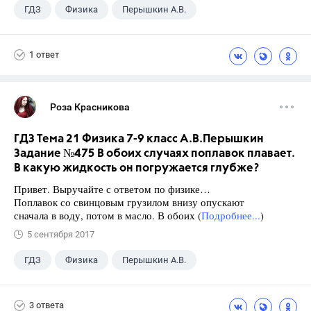
ГДЗ
Физика
Перышкин А.В.
Школа
+1
7 класс
1 ответ
Роза Красникова
ГДЗ Тема 21 Физика 7-9 класс А.В.Перышкин
Задание №475 В обоих случаях поплавок плавает.
В какую жидкость он погружается глубже?
Привет. Выручайте с ответом по физике…
Поплавок со свинцовым грузилом внизу опускают
сначала в воду, потом в масло. В обоих (
Подробнее...
)
5 сентября 2017
ГДЗ
Физика
Перышкин А.В.
Школа
+1
7 класс
3 ответа