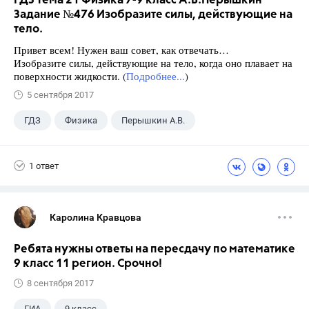
ГДЗ Тема 21 Физика 7-9 класс А.В.Перышкин
Задание №476 Изобразите силы, действующие на
тело.
Привет всем! Нужен ваш совет, как отвечать…
Изобразите силы, действующие на тело, когда оно плавает на
поверхности жидкости. (
Подробнее...
)
5 сентября 2017
ГДЗ
Физика
Перышкин А.В.
Школа
+1
7 класс
1 ответ
Каролина Кравцова
Ребята нужны ответы на пересдачу по математике
9 класс 11 регион. Срочно!
8 сентября 2017
ГИА
9 класс