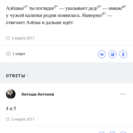
1*
2*
3*
4*
Алёшка/
ты погляди/
— указывает дед/
— никак/
5*
у чужой калитки родня появилась. Наверно/
—
отвечает Алёша и дальше идёт.
2 марта 2017
1 ответ
ОТВЕТЫ
1
Антоша Антонов
4 и 5
2 марта 2017