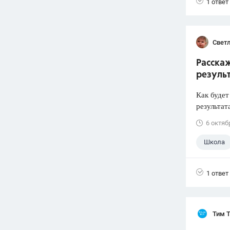
1 ответ
Свет
Расскаж
результ
Как будет
результат
6 октяб
Школа
1 ответ
Тим 