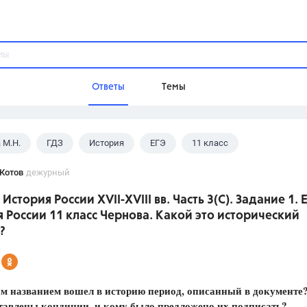
Ответы
Темы
 М.Н.
ГДЗ
История
ЕГЭ
11 класс
ы
Домашнее задание
Русский язык,
Химия,
Геометрия,
Котов
дежурный
Обществознание,
Физика
 История России XVII-XVIII вв. Часть 3(C). Задание 1. 
Школа
 России 11 класс Чернова. Какой это исторический
9 класс,
8 класс,
11 класс,
10 клас
?
6 класс,
4 класс,
5 класс,
1 класс,
Учебники
м названием вошел в историю период, описанный в документе
Разумовская М.М.,
Габриелян О.С
тавлены кондиции, и кому было предложено их подписать?
Рудзитис Г.Е.,
Цыбулько И.П.,
Атан