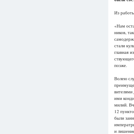
Вузы
Из работы
1752
ответа
«Нам оста
Олимпиады
ников, та
82
ответа
самодерж
Spotlight
стали кул
1551
ответ
главная и
ствующег
ГИА
позже.
280
ответов
Волею сл
преимуще
вителями
ими конди
милий. Вч
12 пункто
были заин
императри
и лишени