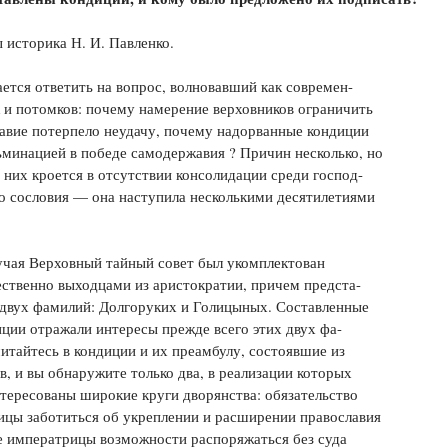
Цветков Л. А.
 историка Н. И. Павленко.
Психология
ется ответить на вопрос, волновавший как современ-
Отношения,
Любовь,
Красота,
Во
к и потомков: почему намерение верховников ограничить
авие потерпело неудачу, почему надорванные кондиции
ПОКАЗАТЬ ВСЕ
ьминацией в победе самодержавия ? Причин несколько, но
з них кроется в отсутствии консолидации среди господ-
о сословия — она наступила несколькими десятилетиями
учая Верховный тайный совет был укомплектован
ственно выходцами из аристократии, причем предста-
 двух фамилий: Долгоруких и Голицыных. Составленные
ции отражали интересы прежде всего этих двух фа-
итайтесь в кондиции и их преамбулу, состоявшие из
в, и вы обнаружите только два, в реализации которых
тересованы широкие круги дворянства: обязательство
цы заботиться об укреплении и расширении православия
е императрицы возможности распоряжаться без суда