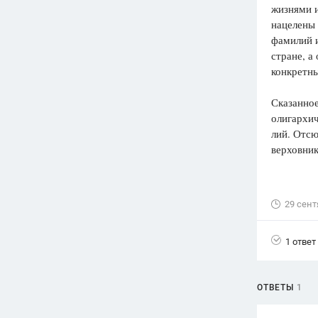
жизнями и
нацелены 
фамилий и
стране, а
конкретн
Сказанное
олигархич
лий. Отс
верховник
29 сент
1 ответ
ОТВЕТЫ
1