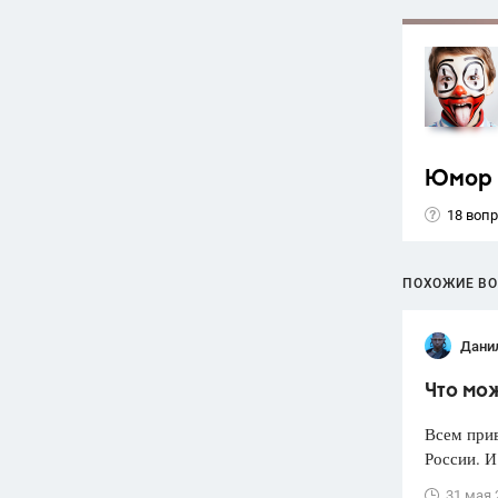
Юмор
18 воп
ПОХОЖИЕ В
Дани
Что мож
Всем прив
России. И
31 мая 