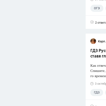
ОГЭ
2 ответ
Карл
ГДЗ Рус
ставя 
Как отвеч
Спишите, 
го времен
3 октяб
ГДЗ