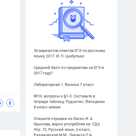
36 вариантов ответов ЕГЭ по русскому
языку 2017. И. П. Цыбулько
Средний балл по предметам за ЕГЭ в
2017 году?
Лабораторная 1. Физика 7 класс
№10. вопросы к §1-3. Составьте в
тетради таблицу. Рудзитис, Фельдман
8 класс химия
Спишите отрывки из басен И. А.
Крылова, верно употребляя не. ГДЗ,
Упр. 72, Русский язык, 6 класс,
Разумовская М.М., Леканта П.А.