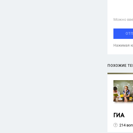
Можно вве
ОТ
Нажимая кн
ПОХОЖИЕ Т
ГИА
214 во