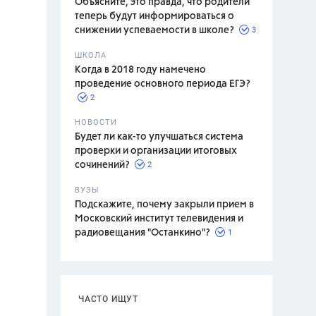
Объясните, это правда, что родители
теперь будут информироваться о
3
снижении успеваемости в школе?
ШКОЛА
спитание
Когда в 2018 году намечено
проведение основного периода ЕГЭ?
2
НОВОСТИ
Будет ли как-то улучшаться система
проверки и организации итоговых
2
сочинений?
ВУЗЫ
Подскажите, почему закрыли прием в
Московский институт телевидения и
1
радиовещания "Останкино"?
ЧАСТО ИЩУТ