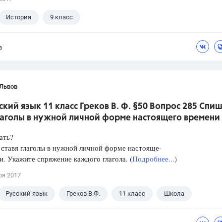
История
9 класс
а
 Львов
ский язык 11 класс Греков В. Ф. §50 Вопрос 285 Спиш
глаголы в нужной личной форме настоящего времени
ать?
ставя глаголы в нужной личной форме настояще-
и. Укажите спряжение каждого глагола. (
Подробнее...
)
ря 2017
Русский язык
Греков В.Ф.
11 класс
Школа