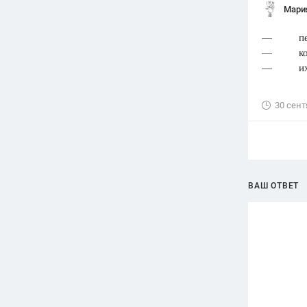
Мари
— период
— конди
— их по
30 сент
ВАШ ОТВЕТ