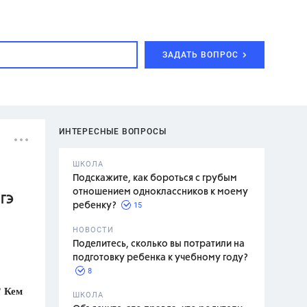
ЗАДАТЬ ВОПРОС
ИНТЕРЕСНЫЕ ВОПРОСЫ
ШКОЛА
Подскажите, как бороться с грубым
отношением одноклассников к моему
ЕГЭ
15
ребенку?
с,
7 класс,
НОВОСТИ
2 класс
Поделитесь, сколько вы потратили на
подготовку ребенка к учебному году?
8
? Кем
.,
ШКОЛА
асян Л.С.,