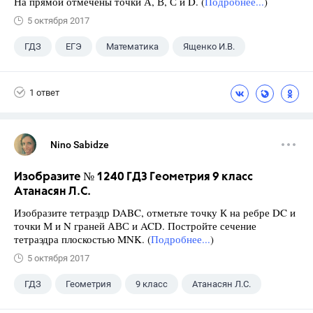
На прямой отмечены точки А, В, С и D. (
Подробнее...
)
5 октября 2017
ГДЗ
ЕГЭ
Математика
Ященко И.В.
1 ответ
Nino Sabidze
Изобразите № 1240 ГДЗ Геометрия 9 класс
Атанасян Л.С.
Изобразите тетраэдр DABC, отметьте точку К на ребре DC и
точки М и N граней АВС и ACD. Постройте сечение
тетраэдра плоскостью MNK. (
Подробнее...
)
5 октября 2017
ГДЗ
Геометрия
9 класс
Атанасян Л.С.