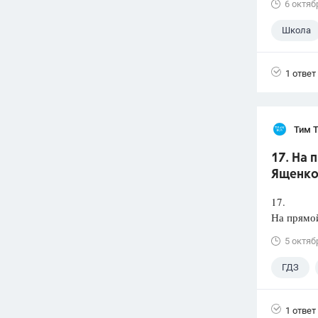
6 октяб
Школа
1 ответ
Тим 
17. На 
Ященко 
17.
На прямой
5 октяб
ГДЗ
1 ответ