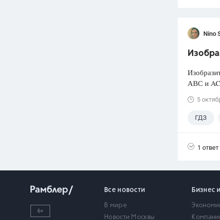
Nino 
Изобраз
Изобразит
АВС и AC
5 октяб
ГДЗ
1 ответ
Все новости
Бизнес 
В мире
Экономи
6+
Новости Москвы
Компани