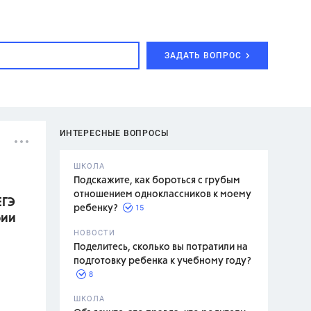
ЗАДАТЬ ВОПРОС
ИНТЕРЕСНЫЕ ВОПРОСЫ
ШКОЛА
Подскажите, как бороться с грубым
отношением одноклассников к моему
ЕГЭ
15
ребенку?
рии
с,
7 класс,
НОВОСТИ
2 класс
Поделитесь, сколько вы потратили на
подготовку ребенка к учебному году?
8
.,
ШКОЛА
асян Л.С.,