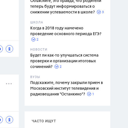
Объясните, это правда, что родители
теперь будут информироваться о
3
снижении успеваемости в школе?
ШКОЛА
спитание
Когда в 2018 году намечено
проведение основного периода ЕГЭ?
2
НОВОСТИ
Будет ли как-то улучшаться система
проверки и организации итоговых
2
сочинений?
ВУЗЫ
Подскажите, почему закрыли прием в
Московский институт телевидения и
1
радиовещания "Останкино"?
ЧАСТО ИЩУТ