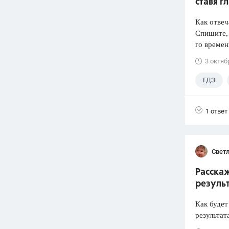
ставя 
Как отвеч
Спишите, 
го времен
3 октяб
ГДЗ
1 ответ
Свет
Расскаж
результ
Как будет
результат