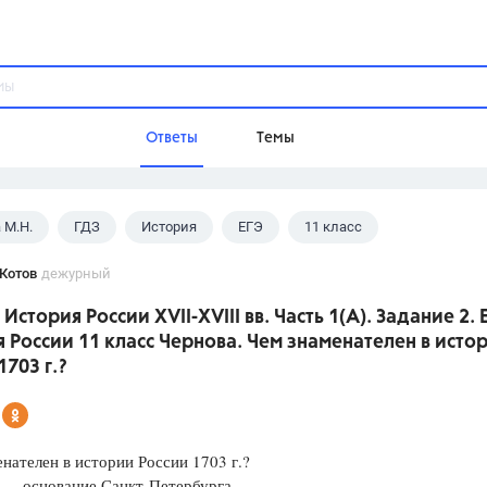
Ответы
Темы
 М.Н.
ГДЗ
История
ЕГЭ
11 класс
ы
Домашнее задание
Русский язык,
Химия,
Геометрия,
Котов
дежурный
Обществознание,
Физика
 История России XVII-XVIII вв. Часть 1(A). Задание 2. 
Школа
 России 11 класс Чернова. Чем знаменателен в исто
9 класс,
8 класс,
11 класс,
10 клас
1703 г.?
6 класс,
4 класс,
5 класс,
1 класс,
Учебники
нателен в истории России 1703 г.?
Разумовская М.М.,
Габриелян О.С
ование Санкт-Петербурга
Рудзитис Г.Е.,
Цыбулько И.П.,
Атан