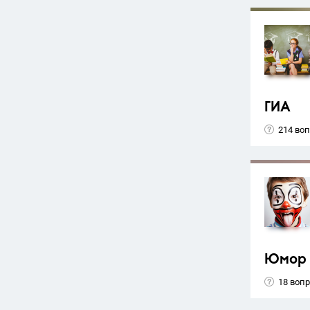
ГИА
214 во
Юмор
18 воп