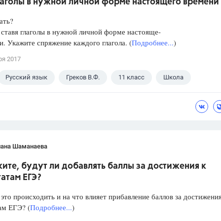
глаголы в нужной личной форме настоящего времени
ать?
ставя глаголы в нужной личной форме настояще-
и. Укажите спряжение каждого глагола. (
Подробнее...
)
ря 2017
Русский язык
Греков В.Ф.
11 класс
Школа
лана Шаманаева
ите, будут ли добавлять баллы за достижения к
атам ЕГЭ?
 это происходить и на что влияет прибавление баллов за достижения
ам ЕГЭ? (
Подробнее...
)