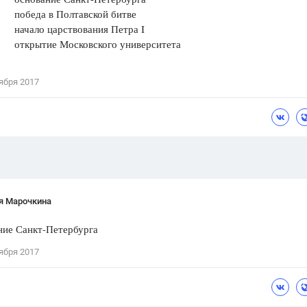
еда в Полтавской битве
Цветков Л. А.
ло царствования Петра I
ытие Московского университета
Психология
Отношения,
Любовь,
Красота,
Во
ября 2017
ПОКАЗАТЬ ВСЕ
я Марочкина
ние Санкт-Петербурга
ября 2017