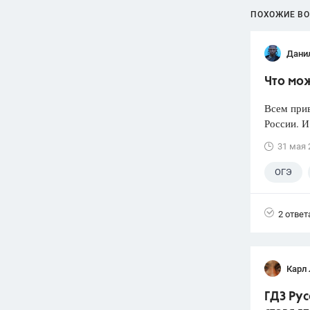
ПОХОЖИЕ В
Дани
Что мож
Всем прив
России. И
31 мая 
ОГЭ
2 ответ
Карл
ГДЗ Рус