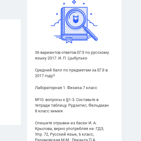
36 вариантов ответов ЕГЭ по русскому
языку 2017. И. П. Цыбулько
Средний балл по предметам за ЕГЭ в
2017 году?
Лабораторная 1. Физика 7 класс
№10. вопросы к §1-3. Составьте в
тетради таблицу. Рудзитис, Фельдман
8 класс химия
Спишите отрывки из басен И. А.
Крылова, верно употребляя не. ГДЗ,
Упр. 72, Русский язык, 6 класс,
Разумовская М.М., Леканта П.А.