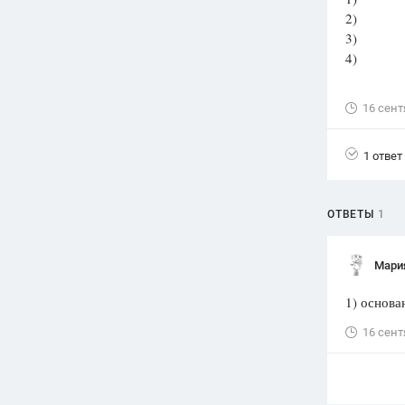
2) поб
Вузы
3) нача
1752
ответа
4) откр
Олимпиады
82
ответа
16 сент
Spotlight
1551
ответ
1 ответ
ГИА
280
ответов
ОТВЕТЫ
1
Мари
1) основа
16 сент