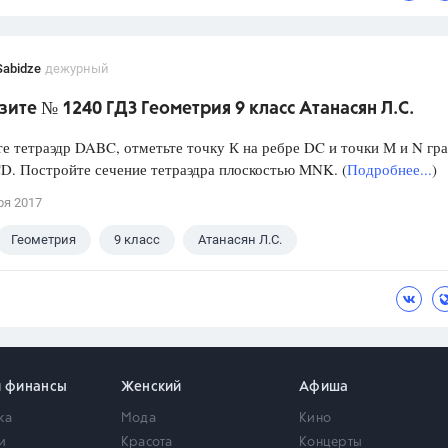
Sabidze
дежурный
ите № 1240 ГДЗ Геометрия 9 класс Атанасян Л.С.
е тетраэдр DABC, отметьте точку К на ребре DC и точки М и N гр
D. Постройте сечение тетраэдра плоскостью MNK. (
Подробнее...
)
ря 2017
Геометрия
9 класс
Атанасян Л.С.
и финансы
Женский
Афиша
ка
Мода
Кино
и
Красота
Концерты