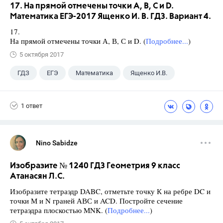
17. На прямой отмечены точки А, В, С и D.
Математика ЕГЭ-2017 Ященко И. В. ГДЗ. Вариант 4.
17.
На прямой отмечены точки А, В, С и D. (
Подробнее...
)
5 октября 2017
ГДЗ
ЕГЭ
Математика
Ященко И.В.
1 ответ
Nino Sabidze
Изобразите № 1240 ГДЗ Геометрия 9 класс
Атанасян Л.С.
Изобразите тетраэдр DABC, отметьте точку К на ребре DC и
точки М и N граней АВС и ACD. Постройте сечение
тетраэдра плоскостью MNK. (
Подробнее...
)