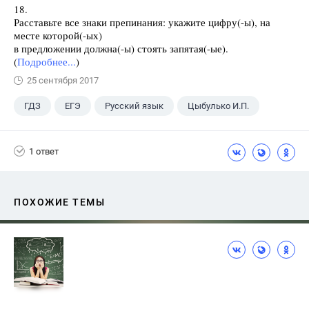
18.
Расставьте все знаки препинания: укажите цифру(-ы), на
месте которой(-ых)
в предложении должна(-ы) стоять запятая(-ые).
(
Подробнее...
)
25 сентября 2017
ГДЗ
ЕГЭ
Русский язык
Цыбулько И.П.
1 ответ
ПОХОЖИЕ ТЕМЫ