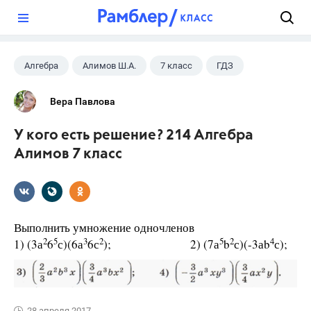
?
Алгебра
Алимов Ш.А.
7 класс
ГДЗ
Вера Павлова
У кого есть решение? 214 Алгебра
Алимов 7 класс
Выполнить умножение одночленов
2
5
3
2
5
2
4
1) (3а
6
с)(6а
6с
); 2) (7а
b
с)(-3аb
с);
28 апреля 2017