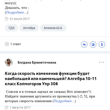
могу(((
Доказать, что -
(
Подробнее...
)
21 июля 2017
ГДЗ
Алгебра
Алимов Ш.А.
Школа
+1
9 класс
1 ответ
Богдана Брюнеточкина
Когда скорость изменения функции будет
наибольшей или наименьшей? Алгебра 10-11
класс Колмогоров Упр 308
Совсем я в точных науках не сильна) Кто поможет?)
Найдите значения аргумента из промежутка [-2; 5], при
которых скорость изменения (
Подробнее...
)
1 августа 2017