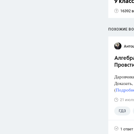
9 класс
16392 
ПОХОЖИЕ В
Анто
Алгебра
Провст
Даровчики
Доказать, 
(
Подробне
21 июл
ГДЗ
1 ответ