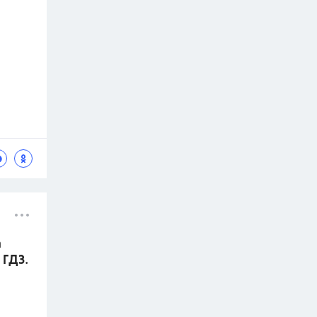
а
 ГДЗ.