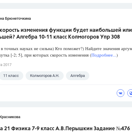
ана Брюнеточкина
скорость изменения функции будет наибольшей или
ьшей? Алгебра 10-11 класс Колмогоров Упр 308
в точных науках не сильна) Кто поможет?) Найдите значения аргу
утка [-2; 5], при которых скорость изменения (
Подробнее...
)
та 2017
11 класс
Колмогоров А.Н.
Алгебра
 Красникова
а 21 Физика 7-9 класс А.В.Перышкин Задание №476