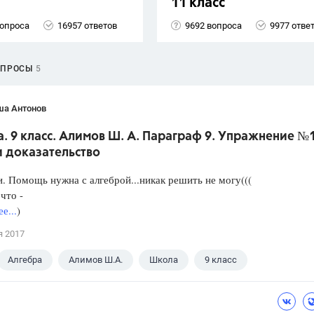
11 класс
вопроса
16957 ответов
9692 вопроса
9977 отве
ОПРОСЫ
5
ша Антонов
. 9 класс. Алимов Ш. А. Параграф 9. Упражнение №
и доказательство
. Помощь нужна с алгеброй...никак решить не могу(((
что -
е...
)
я 2017
Алгебра
Алимов Ш.А.
Школа
9 класс