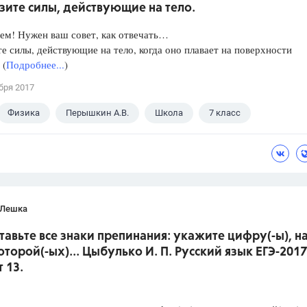
зите силы, действующие на тело.
ем! Нужен ваш совет, как отвечать…
е силы, действующие на тело, когда оно плавает на поверхности
 (
Подробнее...
)
бря 2017
Физика
Перышкин А.В.
Школа
7 класс
 Лешка
ставьте все знаки препинания: укажите цифру(-ы), н
оторой(-ых)... Цыбулько И. П. Русский язык ЕГЭ-2017
 13.