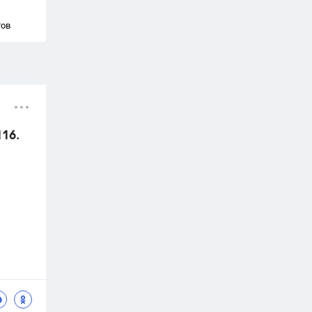
тов
116.