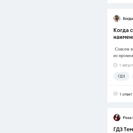
Богд
Когда 
наимен
Совсем я 
из промеж
1 авгус
ГДЗ
1 ответ
Роза
ГДЗ Тем