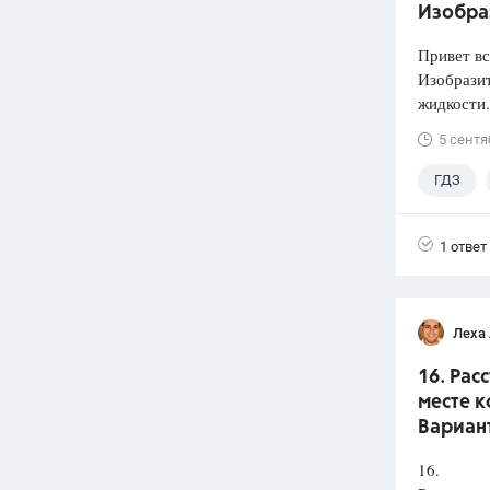
Изобра
Привет вс
Изобразит
жидкости.
5 сентя
ГДЗ
1 ответ
Леха
16. Рас
месте к
Вариант
16.