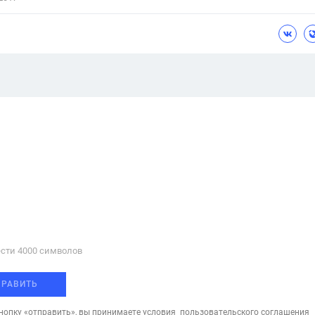
сти 4000 cимволов
ПРАВИТЬ
опку «отправить», вы принимаете условия
пользовательского соглашения