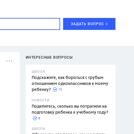
ЗАДАТЬ ВОПРОС
ИНТЕРЕСНЫЕ ВОПРОСЫ
ШКОЛА
Подскажите, как бороться с грубым
отношением одноклассников к моему
15
ребенку?
с,
7 класс,
НОВОСТИ
2 класс
Поделитесь, сколько вы потратили на
подготовку ребенка к учебному году?
8
.,
ШКОЛА
асян Л.С.,