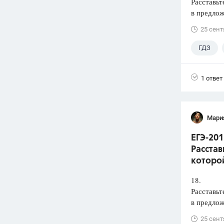
Расставьт
в предлож
25 сент
ГДЗ
1 ответ
Мари
ЕГЭ-201
Расстав
которой
18.
Расставьт
в предлож
25 сент