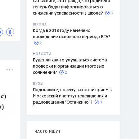
Объясните, это правда, что родители
теперь будут информироваться о
3
снижении успеваемости в школе?
ШКОЛА
спитание
Когда в 2018 году намечено
проведение основного периода ЕГЭ?
2
НОВОСТИ
Будет ли как-то улучшаться система
проверки и организации итоговых
2
сочинений?
ВУЗЫ
Подскажите, почему закрыли прием в
Московский институт телевидения и
1
радиовещания "Останкино"?
ЧАСТО ИЩУТ