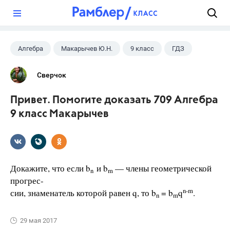
?
Алгебра
Макарычев Ю.Н.
9 класс
ГДЗ
Сверчок
Привет. Помогите доказать 709 Алгебра
9 класс Макарычев
Докажите, что если b
и b
— члены геометрической
n
m
прогрес-
n-m
сии, знаменатель которой равен q, то b
= b
q
.
n
m
29 мая 2017