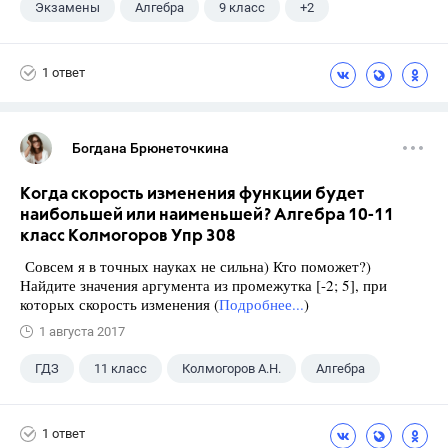
Экзамены
Алгебра
9 класс
+2
Макарычев Ю.Н.
ГДЗ
1 ответ
Богдана Брюнеточкина
Когда скорость изменения функции будет
наибольшей или наименьшей? Алгебра 10-11
класс Колмогоров Упр 308
Совсем я в точных науках не сильна) Кто поможет?)
Найдите значения аргумента из промежутка [-2; 5], при
которых скорость изменения (
Подробнее...
)
1 августа 2017
ГДЗ
11 класс
Колмогоров А.Н.
Алгебра
1 ответ