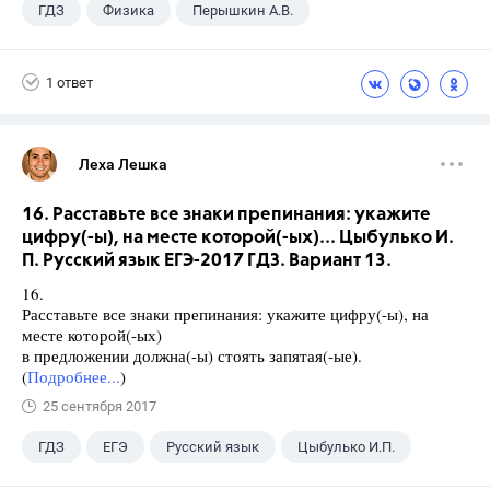
ГДЗ
Физика
Перышкин А.В.
Школа
+1
7 класс
1 ответ
Леха Лешка
16. Расставьте все знаки препинания: укажите
цифру(-ы), на месте которой(-ых)... Цыбулько И.
П. Русский язык ЕГЭ-2017 ГДЗ. Вариант 13.
16.
Расставьте все знаки препинания: укажите цифру(-ы), на
месте которой(-ых)
в предложении должна(-ы) стоять запятая(-ые).
(
Подробнее...
)
25 сентября 2017
ГДЗ
ЕГЭ
Русский язык
Цыбулько И.П.