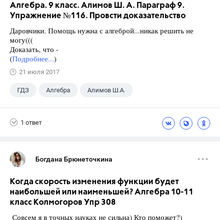
Алгебра. 9 класс. Алимов Ш. А. Параграф 9.
Упражнение №116. Провсти доказательство
Даровчики. Помощь нужна с алгеброй...никак решить не
могу(((
Доказать, что -
(
Подробнее...
)
21 июля 2017
ГДЗ
Алгебра
Алимов Ш.А.
Школа
+1
9 класс
1 ответ
Богдана Брюнеточкина
Когда скорость изменения функции будет
наибольшей или наименьшей? Алгебра 10-11
класс Колмогоров Упр 308
Совсем я в точных науках не сильна) Кто поможет?)