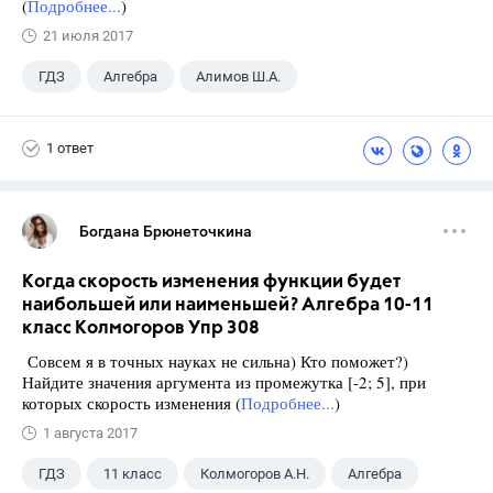
(
Подробнее...
)
21 июля 2017
ГДЗ
Алгебра
Алимов Ш.А.
Школа
+1
9 класс
1 ответ
Богдана Брюнеточкина
Когда скорость изменения функции будет
наибольшей или наименьшей? Алгебра 10-11
класс Колмогоров Упр 308
Совсем я в точных науках не сильна) Кто поможет?)
Найдите значения аргумента из промежутка [-2; 5], при
которых скорость изменения (
Подробнее...
)
1 августа 2017
ГДЗ
11 класс
Колмогоров А.Н.
Алгебра