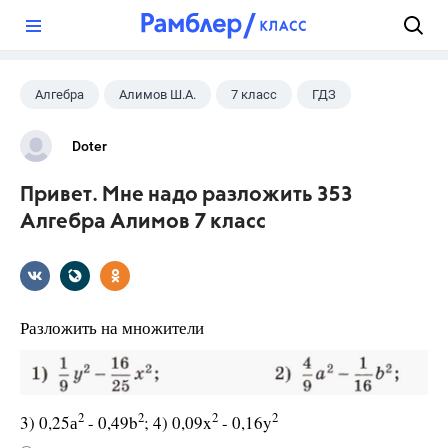
?
Алгебра
Алимов Ш.А.
7 класс
ГДЗ
Doter
Привет. Мне надо разложить 353
Алгебра Алимов 7 класс
Разложить на множители
2
2
2
2
3) 0,25а
- 0,49b
; 4) 0,09x
- 0,16y