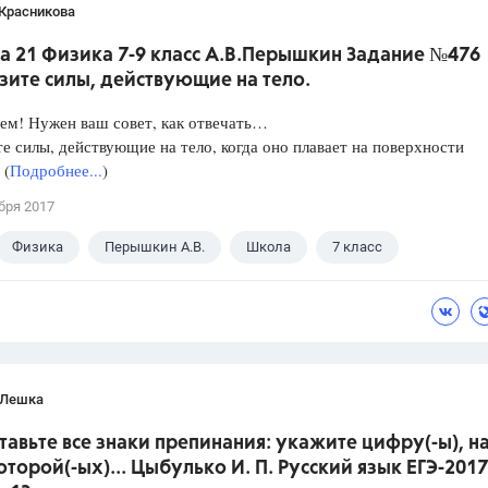
 Красникова
а 21 Физика 7-9 класс А.В.Перышкин Задание №476
зите силы, действующие на тело.
ем! Нужен ваш совет, как отвечать…
е силы, действующие на тело, когда оно плавает на поверхности
 (
Подробнее...
)
бря 2017
Физика
Перышкин А.В.
Школа
7 класс
 Лешка
ставьте все знаки препинания: укажите цифру(-ы), н
оторой(-ых)... Цыбулько И. П. Русский язык ЕГЭ-2017