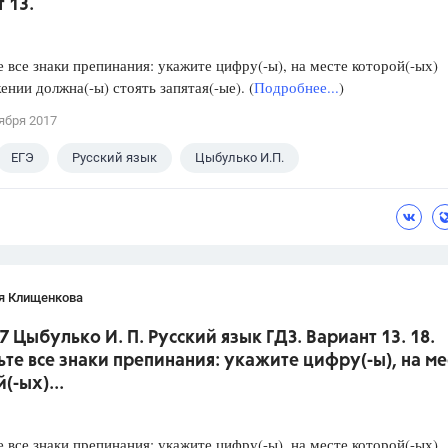
 13.
е все знаки препинания: укажите цифру(-ы), на месте которой(-ых)
ении должна(-ы) стоять запятая(-ые). (
Подробнее...
)
ября 2017
ЕГЭ
Русский язык
Цыбулько И.П.
я Клищенкова
7 Цыбулько И. П. Русский язык ГДЗ. Вариант 13. 18.
ьте все знаки препинания: укажите цифру(-ы), на ме
(-ых)...
е все знаки препинания: укажите цифру(-ы), на месте которой(-ых)