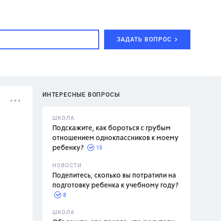
ЗАДАТЬ ВОПРОС
ИНТЕРЕСНЫЕ ВОПРОСЫ
ШКОЛА
Подскажите, как бороться с грубым
отношением одноклассников к моему
15
ребенку?
с,
7 класс,
НОВОСТИ
2 класс
Поделитесь, сколько вы потратили на
подготовку ребенка к учебному году?
8
.,
ШКОЛА
асян Л.С.,