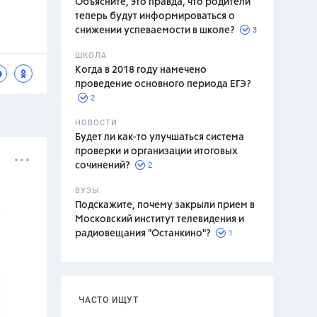
Объясните, это правда, что родители
теперь будут информироваться о
3
снижении успеваемости в школе?
ШКОЛА
спитание
Когда в 2018 году намечено
проведение основного периода ЕГЭ?
2
НОВОСТИ
Будет ли как-то улучшаться система
проверки и организации итоговых
2
сочинений?
ВУЗЫ
Подскажите, почему закрыли прием в
Московский институт телевидения и
1
радиовещания "Останкино"?
ЧАСТО ИЩУТ