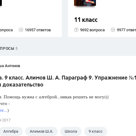
11 класс
вопроса
16957 ответов
9692 вопроса
9977 отве
ОПРОСЫ
5
ша Антонов
. 9 класс. Алимов Ш. А. Параграф 9. Упражнение №
и доказательство
. Помощь нужна с алгеброй...никак решить не могу(((
что -
е...
)
я 2017
Алгебра
Алимов Ш.А.
Школа
9 класс