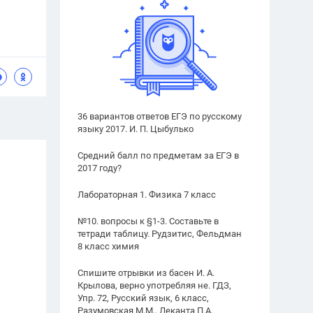
36 вариантов ответов ЕГЭ по русскому
языку 2017. И. П. Цыбулько
Средний балл по предметам за ЕГЭ в
2017 году?
Лабораторная 1. Физика 7 класс
№10. вопросы к §1-3. Составьте в
тетради таблицу. Рудзитис, Фельдман
8 класс химия
Спишите отрывки из басен И. А.
Крылова, верно употребляя не. ГДЗ,
Упр. 72, Русский язык, 6 класс,
Разумовская М.М., Леканта П.А.