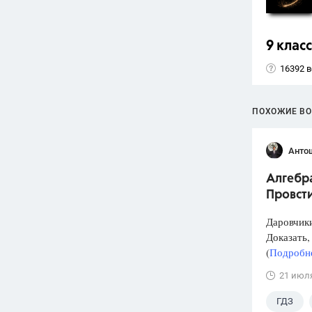
9 класс
16392 
ПОХОЖИЕ В
Анто
Алгебра
Провст
Даровчики
Доказать, 
(
Подробне
21 июл
ГДЗ