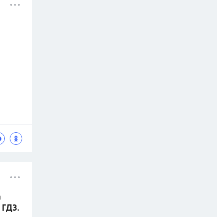
а
 ГДЗ.