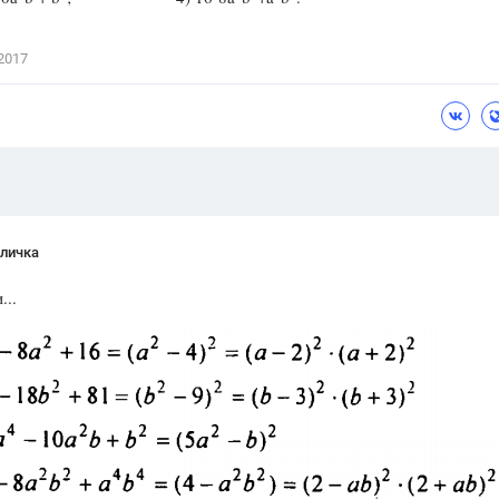
Цветков Л. А.
2017
Психология
Отношения,
Любовь,
Красота,
Во
ПОКАЗАТЬ ВСЕ
личка
...