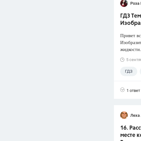
Роза
ГДЗ Тем
Изобра
Привет вс
Изобразит
жидкости.
5 сентя
ГДЗ
1 ответ
Леха
16. Рас
месте к