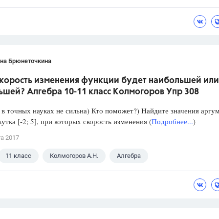
ана Брюнеточкина
скорость изменения функции будет наибольшей или
ьшей? Алгебра 10-11 класс Колмогоров Упр 308
в точных науках не сильна) Кто поможет?) Найдите значения аргу
утка [-2; 5], при которых скорость изменения (
Подробнее...
)
та 2017
11 класс
Колмогоров А.Н.
Алгебра