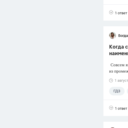
1 ответ
Богд
Когда 
наимен
Совсем я 
из промеж
1 авгус
ГДЗ
1 ответ