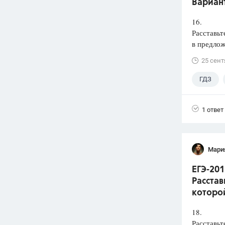
Вариант
16.
Расставьт
в предлож
25 сент
ГДЗ
1 ответ
Мари
ЕГЭ-201
Расстав
которой
18.
Расставьт