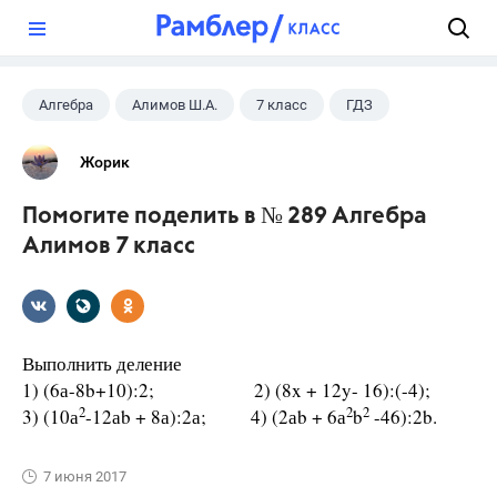
?
Алгебра
Алимов Ш.А.
7 класс
ГДЗ
Жорик
Помогите поделить в № 289 Алгебра
Алимов 7 класс
Выполнить деление
1) (6а-8b+10):2; 2) (8x + 12y- 16):(-4);
2
2
2
3) (10а
-12аb + 8а):2а; 4) (2аb + 6а
b
-46):2b.
7 июня 2017