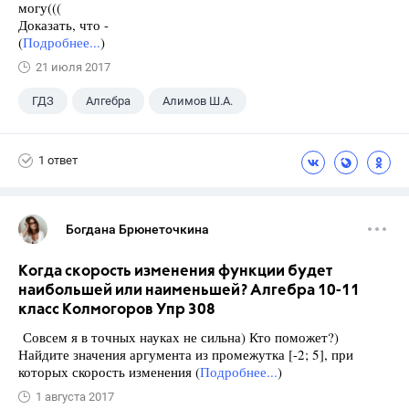
могу(((
Доказать, что -
(
Подробнее...
)
21 июля 2017
ГДЗ
Алгебра
Алимов Ш.А.
Школа
+1
9 класс
1 ответ
Богдана Брюнеточкина
Когда скорость изменения функции будет
наибольшей или наименьшей? Алгебра 10-11
класс Колмогоров Упр 308
Совсем я в точных науках не сильна) Кто поможет?)
Найдите значения аргумента из промежутка [-2; 5], при
которых скорость изменения (
Подробнее...
)
1 августа 2017