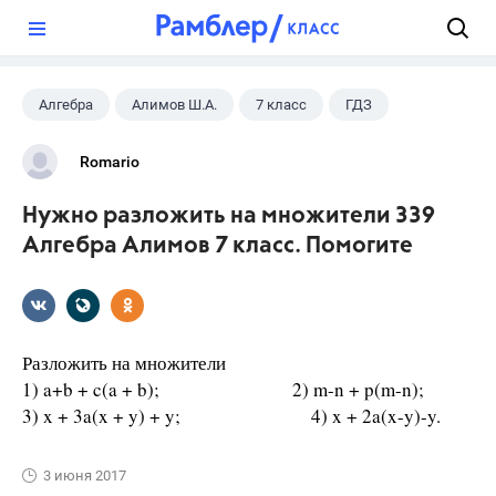
?
Алгебра
Алимов Ш.А.
7 класс
ГДЗ
Romario
Нужно разложить на множители 339
Алгебра Алимов 7 класс. Помогите
Разложить на множители
1) a+b + c(a + b); 2) m-n + p(m-n);
3) x + 3a(x + y) + y; 4) x + 2a(x-y)-y.
3 июня 2017