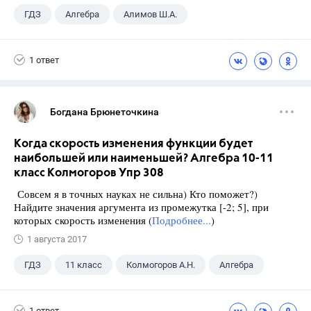
ГДЗ
Алгебра
Алимов Ш.А.
Школа
+1
9 класс
1 ответ
Богдана Брюнеточкина
Когда скорость изменения функции будет
наибольшей или наименьшей? Алгебра 10-11
класс Колмогоров Упр 308
Совсем я в точных науках не сильна) Кто поможет?)
Найдите значения аргумента из промежутка [-2; 5], при
которых скорость изменения (
Подробнее...
)
1 августа 2017
ГДЗ
11 класс
Колмогоров А.Н.
Алгебра
1 ответ