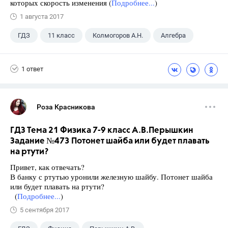
которых скорость изменения (
Подробнее...
)
1 августа 2017
ГДЗ
11 класс
Колмогоров А.Н.
Алгебра
1 ответ
Роза Красникова
ГДЗ Тема 21 Физика 7-9 класс А.В.Перышкин
Задание №473 Потонет шайба или будет плавать
на ртути?
Привет, как отвечать?
В банку с ртутью уронили железную шайбу. По­тонет шайба
или будет плавать на ртути?
(
Подробнее...
)
5 сентября 2017