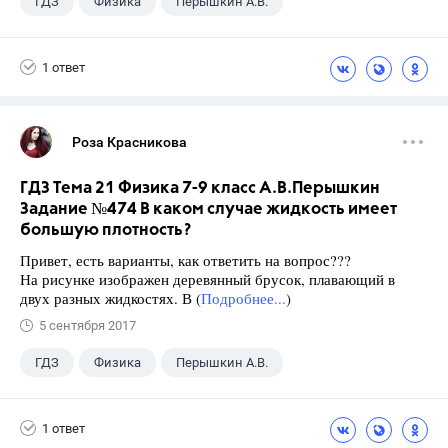
ГДЗ
Физика
Перышкин А.В.
Школа
+1
7 класс
1 ответ
Роза Красникова
ГДЗ Тема 21 Физика 7-9 класс А.В.Перышкин
Задание №474 В каком случае жидкость имеет
большую плотность?
Привет, есть варианты, как ответить на вопрос???
На рисунке изображен деревянный брусок, плавающий в
двух разных жидкостях. В (
Подробнее...
)
5 сентября 2017
ГДЗ
Физика
Перышкин А.В.
Школа
+1
7 класс
1 ответ