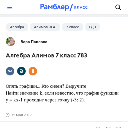
?
Алгебра
Алимов Ш.А.
7 класс
ГДЗ
Вера Павлова
Алгебра Алимов 7 класс 783
Опять графики... Кто силен? Выручите
Найти значение k, если известно, что график функции
у = kх-1 проходит через точку (-3; 2).
12 мая 2017