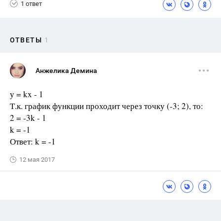
1 ответ
ОТВЕТЫ
1
Анжелика Демина
у = kx - 1
Т.к. график функции проходит через точку (-3; 2), то:
2 = -3k - 1
k = -1
Ответ: k = -1
12 мая 2017