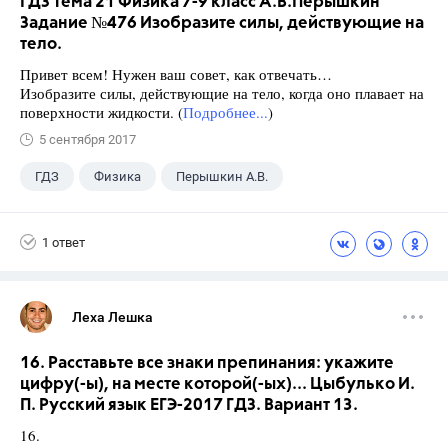
ГДЗ Тема 21 Физика 7-9 класс А.В.Перышкин
Задание №476 Изобразите силы, действующие на
тело.
Привет всем! Нужен ваш совет, как отвечать…
Изобразите силы, действующие на тело, когда оно плавает на
поверхности жидкости. (
Подробнее...
)
5 сентября 2017
ГДЗ
Физика
Перышкин А.В.
Школа
+1
7 класс
1 ответ
Леха Лешка
16. Расставьте все знаки препинания: укажите
цифру(-ы), на месте которой(-ых)... Цыбулько И.
П. Русский язык ЕГЭ-2017 ГДЗ. Вариант 13.
16.