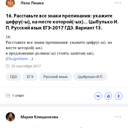
Леха Лешка
16. Расставьте все знаки препинания: укажите
цифру(-ы), на месте которой(-ых)... Цыбулько И.
П. Русский язык ЕГЭ-2017 ГДЗ. Вариант 13.
16.
Расставьте все знаки препинания: укажите цифру(-ы), на
месте которой(-ых)
в предложении должна(-ы) стоять запятая(-ые).
(
Подробнее...
)
25 сентября 2017
ГДЗ
ЕГЭ
Русский язык
Цыбулько И.П.
1 ответ
Мария Клищенкова