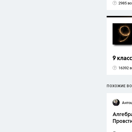
2985 в
9 класс
16392 
ПОХОЖИЕ В
Анто
Алгебра
Провст