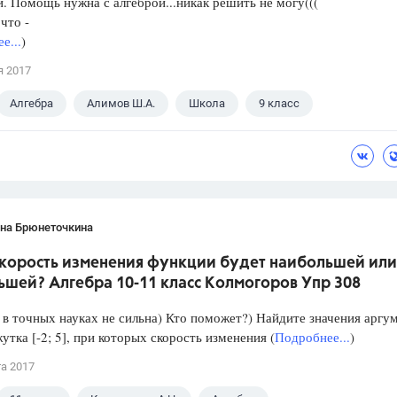
. Помощь нужна с алгеброй...никак решить не могу(((
что -
е...
)
я 2017
Алгебра
Алимов Ш.А.
Школа
9 класс
ана Брюнеточкина
скорость изменения функции будет наибольшей или
ьшей? Алгебра 10-11 класс Колмогоров Упр 308
в точных науках не сильна) Кто поможет?) Найдите значения аргу
утка [-2; 5], при которых скорость изменения (
Подробнее...
)
та 2017