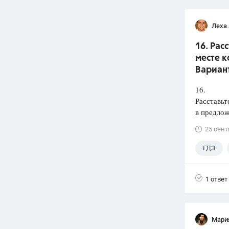
Леха
16. Рас
месте к
Вариант
16.
Расставьт
в предлож
25 сент
ГДЗ
1 ответ
Мари