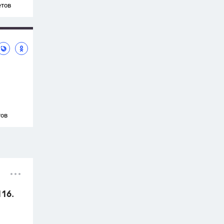
етов
тов
116.