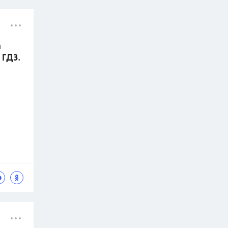
а
 ГДЗ.