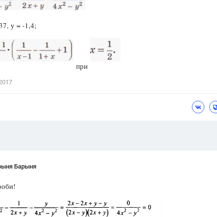
Цветков Л. А.
37, у = -1,4;
Психология
Отношения,
Любовь,
Красота,
Во
при
ПОКАЗАТЬ ВСЕ
2017
рыня Барыня
роби!