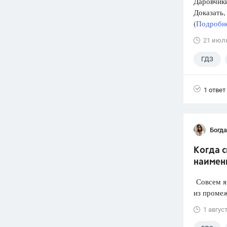
Даровчики
Доказать, 
(
Подробне
21 июл
ГДЗ
1 ответ
Богд
Когда 
наимен
Совсем я 
из промеж
1 авгус