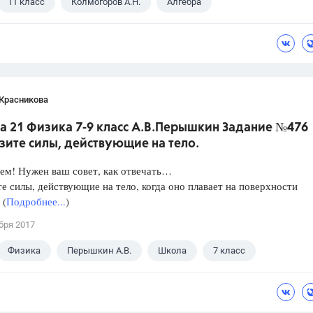
11 класс
Колмогоров А.Н.
Алгебра
 Красникова
а 21 Физика 7-9 класс А.В.Перышкин Задание №476
зите силы, действующие на тело.
ем! Нужен ваш совет, как отвечать…
е силы, действующие на тело, когда оно плавает на поверхности
 (
Подробнее...
)
бря 2017
Физика
Перышкин А.В.
Школа
7 класс