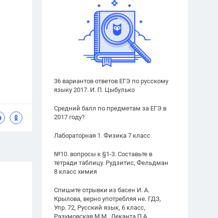
36 вариантов ответов ЕГЭ по русскому
языку 2017. И. П. Цыбулько
Средний балл по предметам за ЕГЭ в
2017 году?
Лабораторная 1. Физика 7 класс
№10. вопросы к §1-3. Составьте в
тетради таблицу. Рудзитис, Фельдман
8 класс химия
Спишите отрывки из басен И. А.
Крылова, верно употребляя не. ГДЗ,
Упр. 72, Русский язык, 6 класс,
Разумовская М.М., Леканта П.А.