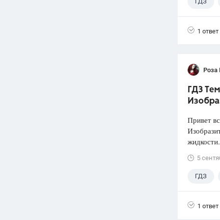
ГДЗ
1 ответ
Роза
ГДЗ Тем
Изобра
Привет вс
Изобразит
жидкости.
5 сентя
ГДЗ
1 ответ