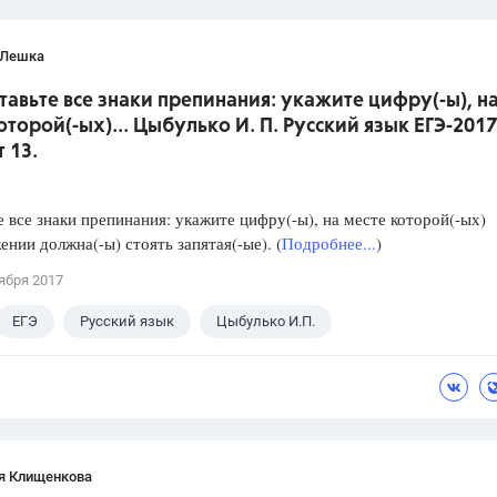
 Лешка
ставьте все знаки препинания: укажите цифру(-ы), н
оторой(-ых)... Цыбулько И. П. Русский язык ЕГЭ-2017
 13.
е все знаки препинания: укажите цифру(-ы), на месте которой(-ых)
ении должна(-ы) стоять запятая(-ые). (
Подробнее...
)
ября 2017
ЕГЭ
Русский язык
Цыбулько И.П.
я Клищенкова