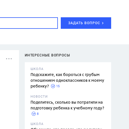
ЗАДАТЬ ВОПРОС
ИНТЕРЕСНЫЕ ВОПРОСЫ
ШКОЛА
Подскажите, как бороться с грубым
отношением одноклассников к моему
15
ребенку?
с,
7 класс,
НОВОСТИ
2 класс
Поделитесь, сколько вы потратили на
подготовку ребенка к учебному году?
8
.,
ШКОЛА
асян Л.С.,