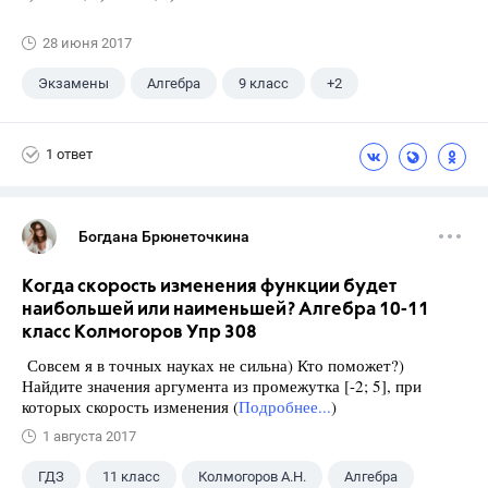
28 июня 2017
Экзамены
Алгебра
9 класс
+2
Макарычев Ю.Н.
ГДЗ
1 ответ
Богдана Брюнеточкина
Когда скорость изменения функции будет
наибольшей или наименьшей? Алгебра 10-11
класс Колмогоров Упр 308
Совсем я в точных науках не сильна) Кто поможет?)
Найдите значения аргумента из промежутка [-2; 5], при
которых скорость изменения (
Подробнее...
)
1 августа 2017
ГДЗ
11 класс
Колмогоров А.Н.
Алгебра