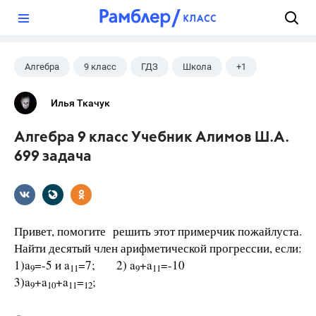
?
Алгебра
9 класс
ГДЗ
Школа
+1
Математика
Илья Ткачук
Алгебра 9 класс Учебник Алимов Ш.А.
699 задача
Привет, помогите решить этот примерчик пожайлуста.
Найти десятый член арифметической прогрессии, если:
1)a
=-5 и a
=7; 2) a
+a
=-10
9
11
9
11
3)a
+a
+a
=
;
9
10
11
12