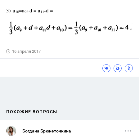
3) a
=a
+d = a
-d =
10
9
11
16 апреля 2017
ПОХОЖИЕ ВОПРОСЫ
Богдана Брюнеточкина