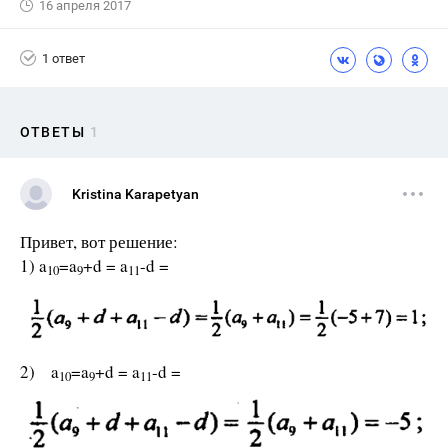
16 апреля 2017
1 ответ
ОТВЕТЫ
1
Kristina Karapetyan
Привет, вот решение:
1) a
=a
+d = a
-d =
10
9
11
2) a
=a
+d = a
-d =
10
9
11