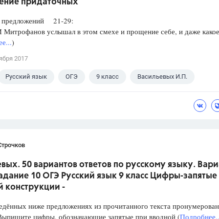
ение придаточных
редложений 21-29:
итрофанов услышал в этом смехе и прощение себе, и даже какое
е...
)
ября 2017
Русский язык
ОГЭ
9 класс
Васильевых И.П.
Строчков
вых. 50 вариантов ответов по русскому языку. Вари
Задание 10 ОГЭ Русский язык 9 класс Цифры-запятые
й конструкции -
ённых ниже предложениях из прочитанного текста пронумерован
 Выпишите цифры, обозначающие запятые при вводной (
Подробнее..