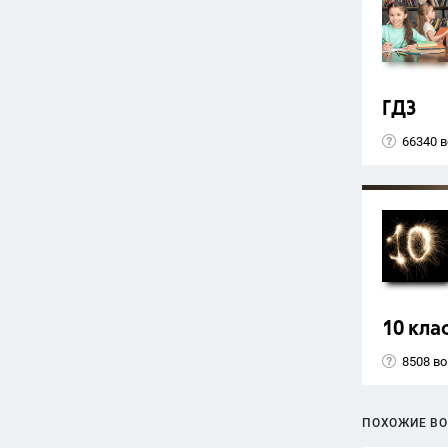
ГДЗ
66340 
10 кла
8508 в
ПОХОЖИЕ В