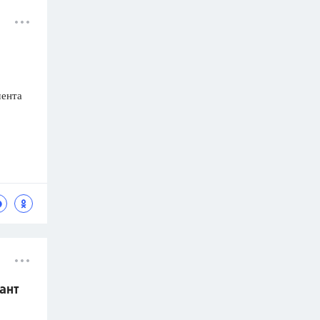
мента
ант