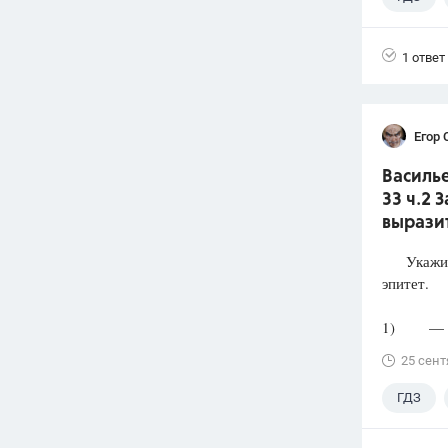
1 ответ
Егор 
Василье
33 ч.2 
выразит
Укажите 
эпитет.
1) — Скр
25 сент
ГДЗ