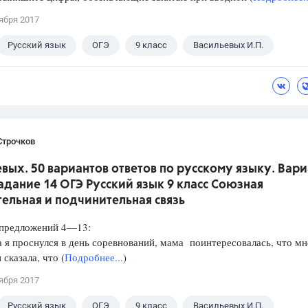
ября 2017
Русский язык
ОГЭ
9 класс
Васильевых И.П.
Строчков
вых. 50 вариантов ответов по русскому языку. Вари
Задание 14 ОГЭ Русский язык 9 класс Союзная
ельная и подчинительная связь
редложений 4—13:
я проснулся в день соревнований, мама поинтересовалась, что мн
 сказала, что (
Подробнее...
)
ября 2017
Русский язык
ОГЭ
9 класс
Васильевых И.П.