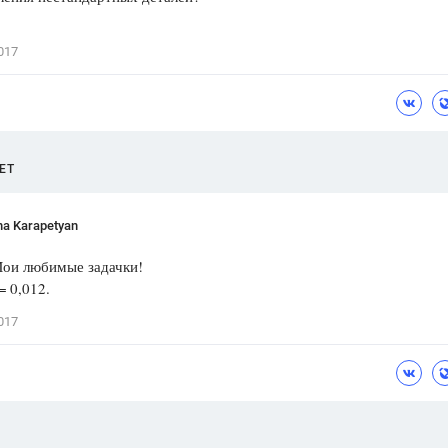
Цветков Л. А.
017
Психология
Отношения,
Любовь,
Красота,
Во
ПОКАЗАТЬ ВСЕ
ЕТ
ina Karapetyan
Мои любимые задачки!
= 0,012.
017