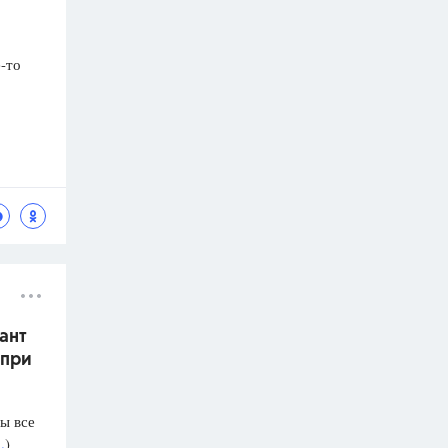
-то
ант
 при
ы все
.
)