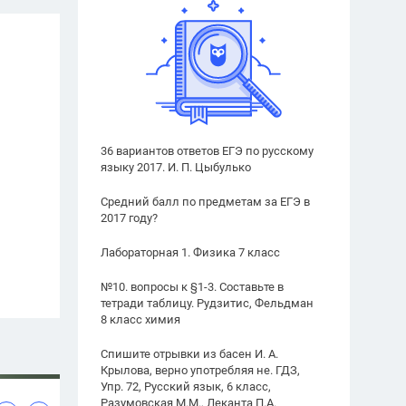
36 вариантов ответов ЕГЭ по русскому
языку 2017. И. П. Цыбулько
Средний балл по предметам за ЕГЭ в
2017 году?
Лабораторная 1. Физика 7 класс
№10. вопросы к §1-3. Составьте в
тетради таблицу. Рудзитис, Фельдман
8 класс химия
Спишите отрывки из басен И. А.
Крылова, верно употребляя не. ГДЗ,
Упр. 72, Русский язык, 6 класс,
Разумовская М.М., Леканта П.А.