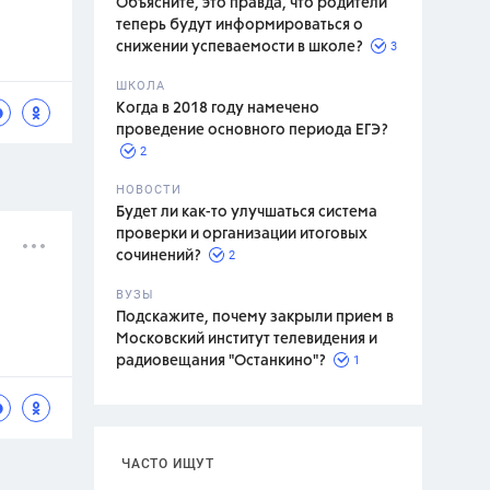
Объясните, это правда, что родители
теперь будут информироваться о
3
снижении успеваемости в школе?
ШКОЛА
спитание
Когда в 2018 году намечено
проведение основного периода ЕГЭ?
2
НОВОСТИ
Будет ли как-то улучшаться система
проверки и организации итоговых
2
сочинений?
ВУЗЫ
Подскажите, почему закрыли прием в
Московский институт телевидения и
1
радиовещания "Останкино"?
ЧАСТО ИЩУТ