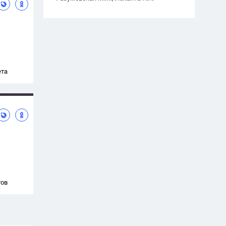
ета
тов