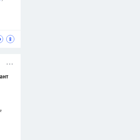
ант
е