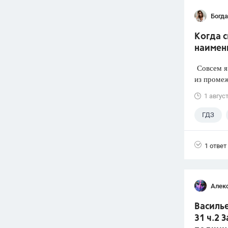
Богд
Когда 
наимен
Совсем я 
из промеж
1 авгус
ГДЗ
1 ответ
Алек
Василье
31 ч.2 