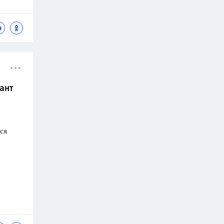
ант
ся