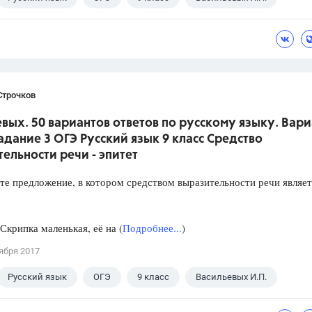
Строчков
вых. 50 вариантов ответов по русскому языку. Вари
Задание 3 ОГЭ Русский язык 9 класс Средство
ельности речи - эпитет
предложение, в котором средством выразительности речи являет
ипка маленькая, её на (
Подробнее...
)
ября 2017
Русский язык
ОГЭ
9 класс
Васильевых И.П.