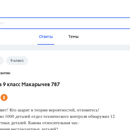
Ответы
Темы
9 класс
ы
Домашнее задание
Русский язык,
Химия,
Геометрия,
тантин
Обществознание,
Физика
 9 класс Макарычев 787
Школа
9 класс,
8 класс,
11 класс,
10 клас
6 класс,
4 класс,
5 класс,
1 класс,
ивет! Кто шарит в теории вероятностей, отзовитесь!
Учебники
из 1000 деталей отдел технического контроля обнаружил 12
тных деталей. Какова относительная час-
Разумовская М.М.,
Габриелян О.С
ления нестандартных деталей?
Рудзитис Г.Е.,
Цыбулько И.П.,
Атан