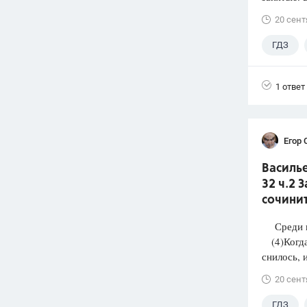
20 сент
ГДЗ
1 ответ
Егор 
Василье
32 ч.2 
сочинит
Среди п
(4)Когда 
снилось, и
20 сент
ГДЗ