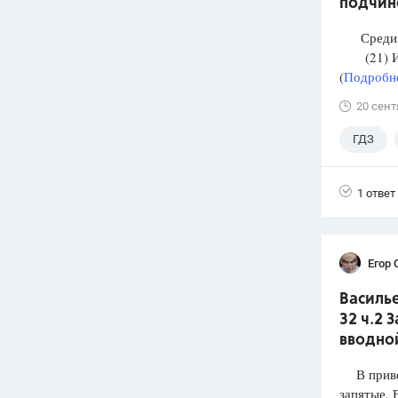
подчин
Среди п
(21) И М
(
Подробне
20 сент
ГДЗ
1 ответ
Егор 
Василье
32 ч.2 
вводно
В привед
запятые.