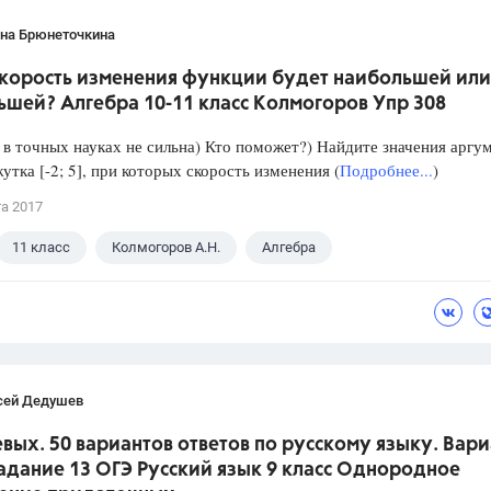
ана Брюнеточкина
скорость изменения функции будет наибольшей или
ьшей? Алгебра 10-11 класс Колмогоров Упр 308
в точных науках не сильна) Кто поможет?) Найдите значения аргу
утка [-2; 5], при которых скорость изменения (
Подробнее...
)
та 2017
11 класс
Колмогоров А.Н.
Алгебра
сей Дедушев
вых. 50 вариантов ответов по русскому языку. Вари
Задание 13 ОГЭ Русский язык 9 класс Однородное