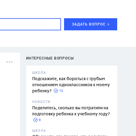
ЗАДАТЬ ВОПРОС
ИНТЕРЕСНЫЕ ВОПРОСЫ
ШКОЛА
Подскажите, как бороться с грубым
отношением одноклассников к моему
15
ребенку?
с,
7 класс,
НОВОСТИ
2 класс
Поделитесь, сколько вы потратили на
подготовку ребенка к учебному году?
8
.,
ШКОЛА
асян Л.С.,