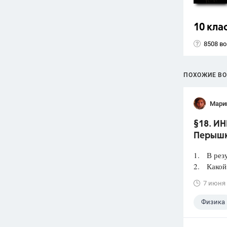
10 кла
8508 в
ПОХОЖИЕ В
Мари
§18. ИН
Перыш
1. В резу
2. Какой 
7 июня
Физика