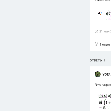
Вузы
1752
ответа
Олимпиады
82
ответа
21 мая 
Spotlight
1551
ответ
1 ответ
ГИА
280
ответов
ОТВЕТЫ
1
YOTA
Это задан