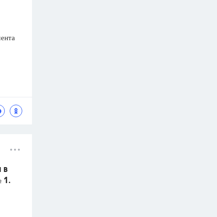
мента
 в
 1.