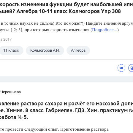
скорость изменения функции будет наибольшей или
ьшей? Алгебра 10-11 класс Колмогоров Упр 308
в точных науках не сильна) Кто поможет?) Найдите значения аргу
утка [-2; 5], при которых скорость изменения (
Подробнее...
)
та 2017
11 класс
Колмогоров А.Н.
Алгебра
 Черешнева
вление раствора сахара и расчёт его массовой доли
е. Химия. 8 класс. Габриелян. ГДЗ. Хим. практикум №
работа № 5.
те провести следующий опыт. Приготовление раствора