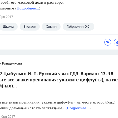
расчёт его массовой доли в растворе.
 мерным (
Подробнее...
)
бря 2017
Школа
8 класс
Химия
Габриелян О.С.
я Клищенкова
7 Цыбулько И. П. Русский язык ГДЗ. Вариант 13. 18.
ьте все знаки препинания: укажите цифру(-ы), на ме
(-ых)...
е все знаки препинания: укажите цифру(-ы), на месте которой(-ых)
ении должна(-ы) стоять запятая(-ые). (
Подробнее...
)
ября 2017