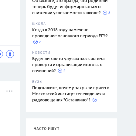
Объясните, это правда, что родители
теперь будут информироваться о
3
снижении успеваемости в школе?
ШКОЛА
спитание
Когда в 2018 году намечено
проведение основного периода ЕГЭ?
2
НОВОСТИ
Будет ли как-то улучшаться система
проверки и организации итоговых
2
сочинений?
ВУЗЫ
Подскажите, почему закрыли прием в
Московский институт телевидения и
1
радиовещания "Останкино"?
ЧАСТО ИЩУТ