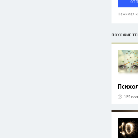
ОТ
Нажимая кн
ПОХОЖИЕ Т
Психо
122 во