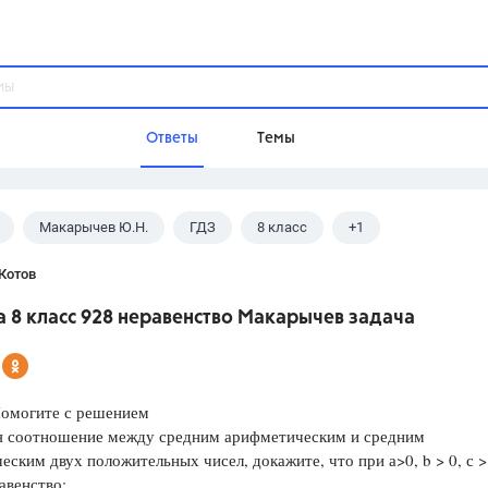
Ответы
Темы
Макарычев Ю.Н.
ГДЗ
8 класс
+1
ы
Домашнее задание
Русский язык,
Химия,
Геометрия,
ее задание
Котов
Обществознание,
Физика
 8 класс 928 неравенство Макарычев задача
Школа
9 класс,
8 класс,
11 класс,
10 клас
6 класс,
4 класс,
5 класс,
1 класс,
Помогите с решением
Учебники
я соотношение между средним арифметическим и средним
еским двух положительных чисел, докажите, что при а>0, b > 0, с >
Разумовская М.М.,
Габриелян О.С
авенство:
Рудзитис Г.Е.,
Цыбулько И.П.,
Атан