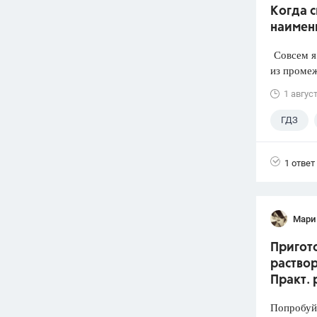
Когда 
наимен
Совсем я 
из промеж
1 авгус
ГДЗ
1 ответ
Мари
Пригото
раствор
Практ. 
Попробуй