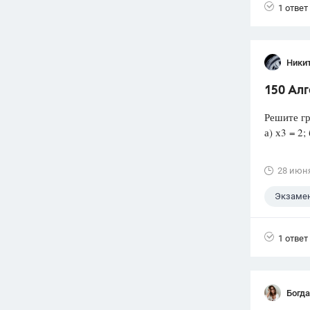
1 ответ
Ники
150 Ал
Решите гр
а) х3 = 2; 
28 июн
Экзаме
1 ответ
Богд