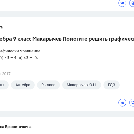
та
гебра 9 класс Макарычев Помогите решить графичес
афически уравнение:
б) х3 = 4; в) х3 = -5.
я 2017
ны
Алгебра
9 класс
Макарычев Ю.Н.
ГДЗ
ана Брюнеточкина