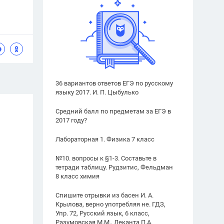
36 вариантов ответов ЕГЭ по русскому
языку 2017. И. П. Цыбулько
Средний балл по предметам за ЕГЭ в
2017 году?
Лабораторная 1. Физика 7 класс
№10. вопросы к §1-3. Составьте в
тетради таблицу. Рудзитис, Фельдман
8 класс химия
Спишите отрывки из басен И. А.
Крылова, верно употребляя не. ГДЗ,
Упр. 72, Русский язык, 6 класс,
Разумовская М.М., Леканта П.А.