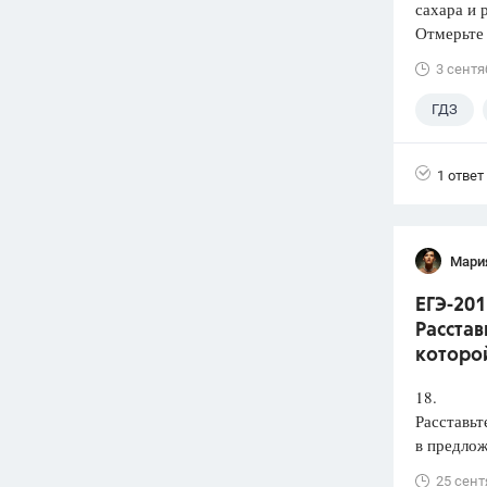
сахара и 
Отмерьте
3 сентя
ГДЗ
1 ответ
Мари
ЕГЭ-201
Расстав
которой
18.
Расставьт
в предлож
25 сент