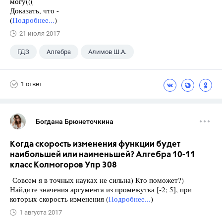
могу(((
Доказать, что -
(
Подробнее...
)
21 июля 2017
ГДЗ
Алгебра
Алимов Ш.А.
Школа
+1
9 класс
1 ответ
Богдана Брюнеточкина
Когда скорость изменения функции будет
наибольшей или наименьшей? Алгебра 10-11
класс Колмогоров Упр 308
Совсем я в точных науках не сильна) Кто поможет?)
Найдите значения аргумента из промежутка [-2; 5], при
которых скорость изменения (
Подробнее...
)
1 августа 2017