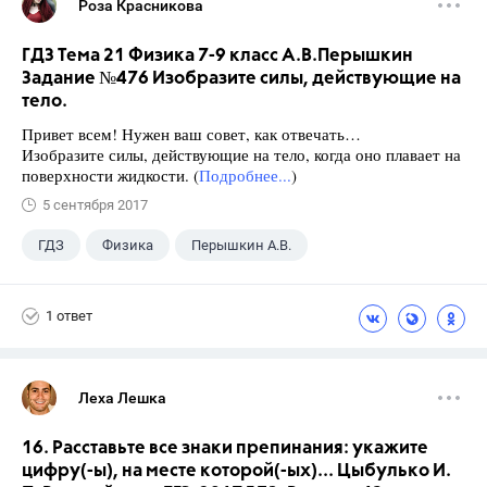
Роза Красникова
ГДЗ Тема 21 Физика 7-9 класс А.В.Перышкин
Задание №476 Изобразите силы, действующие на
тело.
Привет всем! Нужен ваш совет, как отвечать…
Изобразите силы, действующие на тело, когда оно плавает на
поверхности жидкости. (
Подробнее...
)
5 сентября 2017
ГДЗ
Физика
Перышкин А.В.
Школа
+1
7 класс
1 ответ
Леха Лешка
16. Расставьте все знаки препинания: укажите
цифру(-ы), на месте которой(-ых)... Цыбулько И.