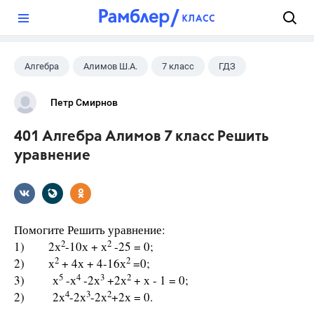
?
Алгебра
Алимов Ш.А.
7 класс
ГДЗ
Петр Смирнов
401 Алгебра Алимов 7 класс Решить
уравнение
Помогите Решить уравнение:
2
2
1) 2х
-10х + х
-25 = 0;
2
2
2) х
+ 4х + 4-16х
=0;
5
4
3
2
3) х
-х
-2х
+2х
+ х - 1 = 0;
4
3
2
2) 2х
-2х
-2х
+2х = 0.