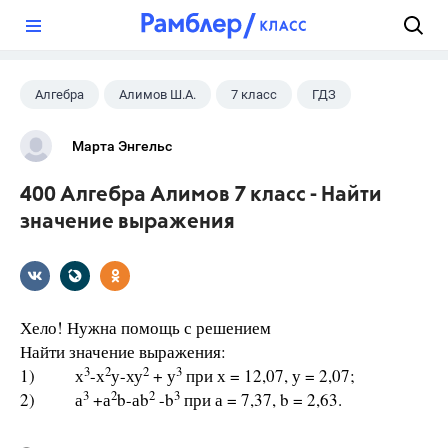
?
Алгебра
Алимов Ш.А.
7 класс
ГДЗ
Марта Энгельс
400 Алгебра Алимов 7 класс - Найти
значение выражения
Хело! Нужна помощь с решением
Найти значение выражения:
3
2
2
3
1) х
-х
у-ху
+ у
при х = 12,07, у = 2,07;
3
2
2
3
2) а
+а
b-аb
-b
при а = 7,37, b = 2,63.