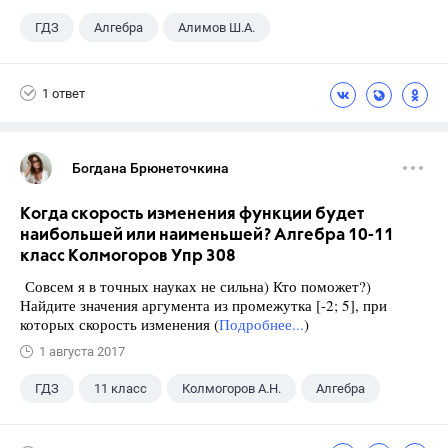
ГДЗ
Алгебра
Алимов Ш.А.
Школа
+1
9 класс
1 ответ
Богдана Брюнеточкина
Когда скорость изменения функции будет
наибольшей или наименьшей? Алгебра 10-11
класс Колмогоров Упр 308
Совсем я в точных науках не сильна) Кто поможет?)
Найдите значения аргумента из промежутка [-2; 5], при
которых скорость изменения (
Подробнее...
)
1 августа 2017
ГДЗ
11 класс
Колмогоров А.Н.
Алгебра