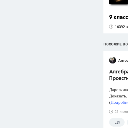
9 класс
16392 
ПОХОЖИЕ В
Анто
Алгебра
Провст
Даровчики
Доказать, 
(
Подробне
21 июл
ГДЗ