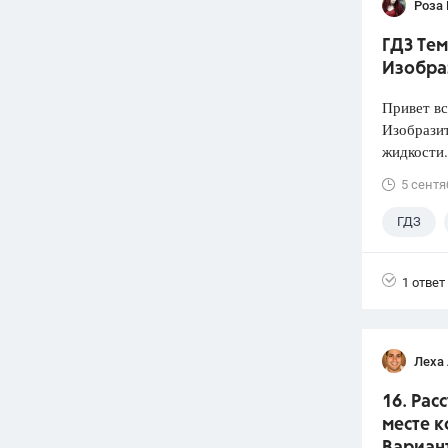
Роза
ГДЗ Тем
Изобра
Привет вс
Изобразит
жидкости.
5 сентя
ГДЗ
1 ответ
Леха
16. Рас
месте к