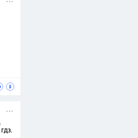
а
 ГДЗ.