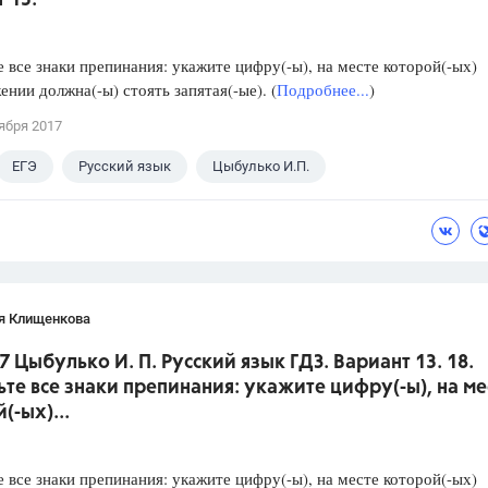
 13.
е все знаки препинания: укажите цифру(-ы), на месте которой(-ых)
ении должна(-ы) стоять запятая(-ые). (
Подробнее...
)
ября 2017
ЕГЭ
Русский язык
Цыбулько И.П.
я Клищенкова
7 Цыбулько И. П. Русский язык ГДЗ. Вариант 13. 18.
ьте все знаки препинания: укажите цифру(-ы), на ме
(-ых)...
е все знаки препинания: укажите цифру(-ы), на месте которой(-ых)