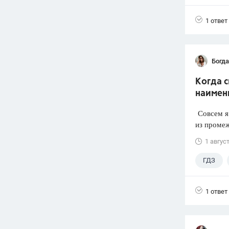
1 ответ
Богд
Когда 
наимен
Совсем я 
из промеж
1 авгус
ГДЗ
1 ответ