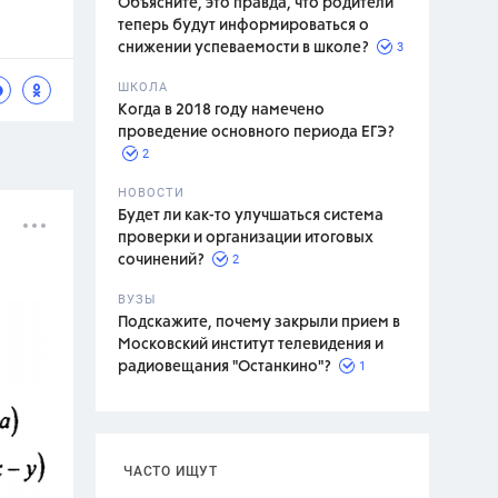
Объясните, это правда, что родители
теперь будут информироваться о
3
снижении успеваемости в школе?
ШКОЛА
спитание
Когда в 2018 году намечено
проведение основного периода ЕГЭ?
2
НОВОСТИ
Будет ли как-то улучшаться система
проверки и организации итоговых
2
сочинений?
ВУЗЫ
Подскажите, почему закрыли прием в
Московский институт телевидения и
1
радиовещания "Останкино"?
ЧАСТО ИЩУТ