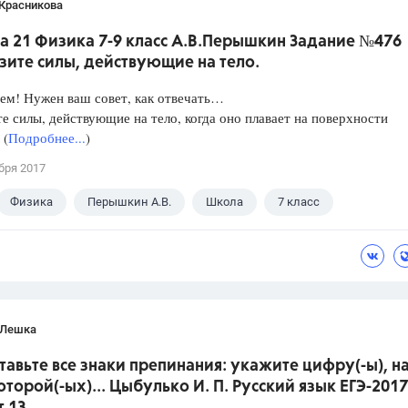
 Красникова
а 21 Физика 7-9 класс А.В.Перышкин Задание №476
зите силы, действующие на тело.
ем! Нужен ваш совет, как отвечать…
е силы, действующие на тело, когда оно плавает на поверхности
 (
Подробнее...
)
бря 2017
Физика
Перышкин А.В.
Школа
7 класс
 Лешка
ставьте все знаки препинания: укажите цифру(-ы), н
оторой(-ых)... Цыбулько И. П. Русский язык ЕГЭ-2017