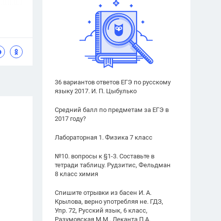
36 вариантов ответов ЕГЭ по русскому
языку 2017. И. П. Цыбулько
Средний балл по предметам за ЕГЭ в
2017 году?
Лабораторная 1. Физика 7 класс
№10. вопросы к §1-3. Составьте в
тетради таблицу. Рудзитис, Фельдман
8 класс химия
Спишите отрывки из басен И. А.
Крылова, верно употребляя не. ГДЗ,
Упр. 72, Русский язык, 6 класс,
Разумовская М.М., Леканта П.А.