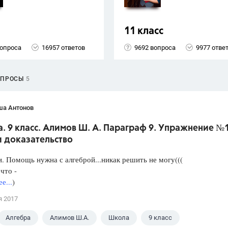
11 класс
вопроса
16957 ответов
9692 вопроса
9977 отве
ОПРОСЫ
5
ша Антонов
. 9 класс. Алимов Ш. А. Параграф 9. Упражнение №
и доказательство
. Помощь нужна с алгеброй...никак решить не могу(((
что -
е...
)
я 2017
Алгебра
Алимов Ш.А.
Школа
9 класс