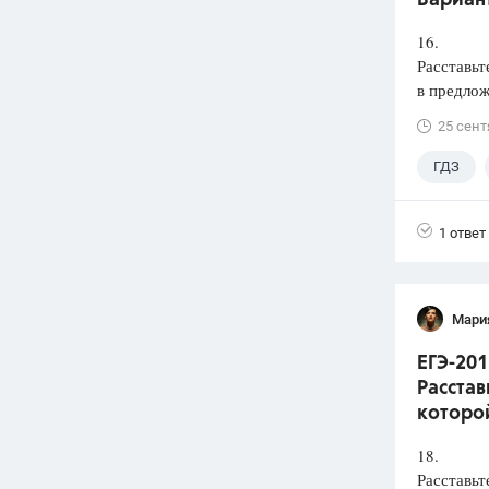
Вариант
16.
Расставьт
в предлож
25 сент
ГДЗ
1 ответ
Мари
ЕГЭ-201
Расстав
которой
18.
Расставьт