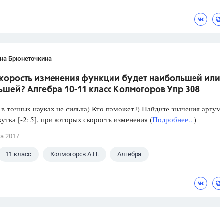
ана Брюнеточкина
скорость изменения функции будет наибольшей или
ьшей? Алгебра 10-11 класс Колмогоров Упр 308
в точных науках не сильна) Кто поможет?) Найдите значения аргу
утка [-2; 5], при которых скорость изменения (
Подробнее...
)
та 2017
11 класс
Колмогоров А.Н.
Алгебра