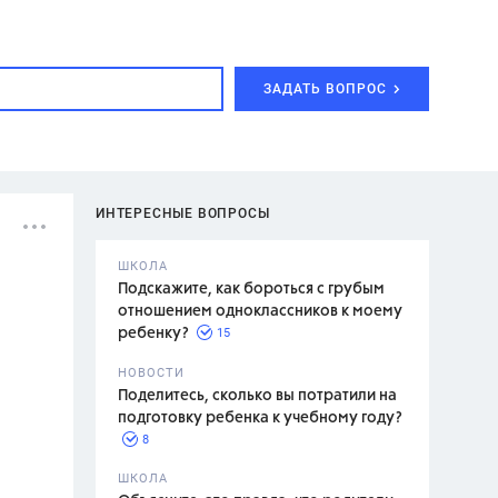
ЗАДАТЬ ВОПРОС
ИНТЕРЕСНЫЕ ВОПРОСЫ
ШКОЛА
Подскажите, как бороться с грубым
отношением одноклассников к моему
15
ребенку?
с,
7 класс,
НОВОСТИ
2 класс
Поделитесь, сколько вы потратили на
подготовку ребенка к учебному году?
8
.,
ШКОЛА
асян Л.С.,