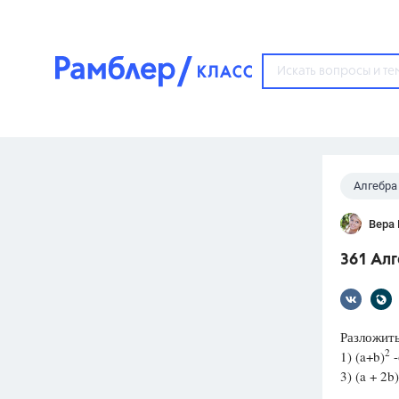
?
Алгебра
Популярные тем
Вера
ГДЗ
67571
ответ
361 Алг
ЕГЭ
3273
ответа
ОГЭ
Разложит
3460
ответов
2
1) (a+b)
-
3) (a + 2b)
ФИПИ
30
ответов