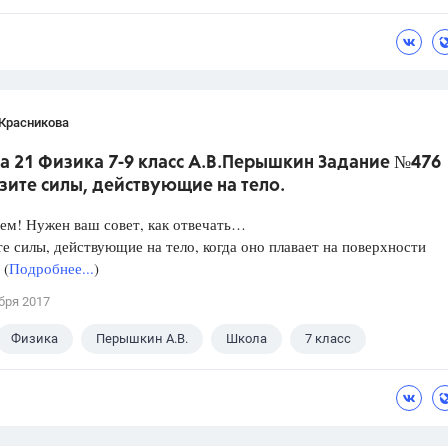
 Красникова
а 21 Физика 7-9 класс А.В.Перышкин Задание №476
зите силы, действующие на тело.
ем! Нужен ваш совет, как отвечать…
е силы, действующие на тело, когда оно плавает на поверхности
 (
Подробнее...
)
бря 2017
Физика
Перышкин А.В.
Школа
7 класс