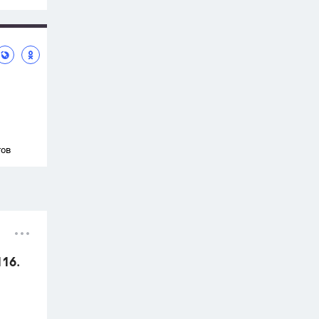
тов
116.