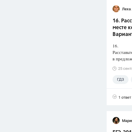
Леха
16. Рас
месте к
Вариант
16.
Расставьт
в предлож
25 сент
ГДЗ
1 ответ
Мари