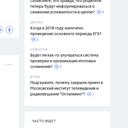
Объясните, это правда, что родители
теперь будут информироваться о
3
снижении успеваемости в школе?
ШКОЛА
спитание
Когда в 2018 году намечено
проведение основного периода ЕГЭ?
2
НОВОСТИ
Будет ли как-то улучшаться система
проверки и организации итоговых
2
сочинений?
ВУЗЫ
Подскажите, почему закрыли прием в
Московский институт телевидения и
1
радиовещания "Останкино"?
ЧАСТО ИЩУТ