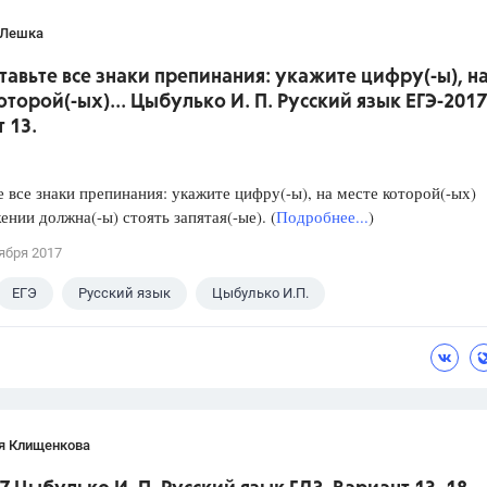
 Лешка
ставьте все знаки препинания: укажите цифру(-ы), н
оторой(-ых)... Цыбулько И. П. Русский язык ЕГЭ-2017
 13.
е все знаки препинания: укажите цифру(-ы), на месте которой(-ых)
ении должна(-ы) стоять запятая(-ые). (
Подробнее...
)
ября 2017
ЕГЭ
Русский язык
Цыбулько И.П.
я Клищенкова