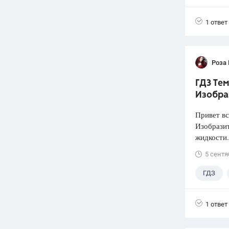
1 ответ
Роза
ГДЗ Тем
Изобра
Привет вс
Изобразит
жидкости.
5 сентя
ГДЗ
1 ответ