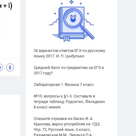
36 вариантов ответов ЕГЭ по русскому
языку 2017. И. П. Цыбулько
Средний балл по предметам за ЕГЭ в
2017 году?
Лабораторная 1. Физика 7 класс
№10. вопросы к §1-3. Составьте в
тетради таблицу. Рудзитис, Фельдман
8 класс химия
Спишите отрывки из басен И. А.
Крылова, верно употребляя не. ГДЗ,
Упр. 72, Русский язык, 6 класс,
Разумовская М.М., Леканта П.А.