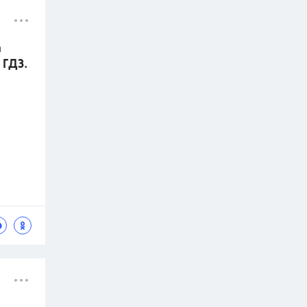
а
 ГДЗ.