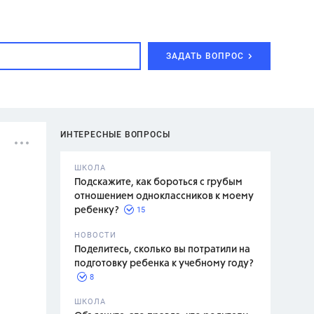
ЗАДАТЬ ВОПРОС
ИНТЕРЕСНЫЕ ВОПРОСЫ
ШКОЛА
Подскажите, как бороться с грубым
отношением одноклассников к моему
15
ребенку?
с,
7 класс,
НОВОСТИ
2 класс
Поделитесь, сколько вы потратили на
подготовку ребенка к учебному году?
8
.,
ШКОЛА
асян Л.С.,