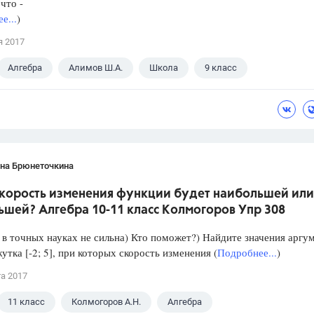
что -
е...
)
я 2017
Алгебра
Алимов Ш.А.
Школа
9 класс
ана Брюнеточкина
скорость изменения функции будет наибольшей или
ьшей? Алгебра 10-11 класс Колмогоров Упр 308
в точных науках не сильна) Кто поможет?) Найдите значения аргу
утка [-2; 5], при которых скорость изменения (
Подробнее...
)
та 2017
11 класс
Колмогоров А.Н.
Алгебра