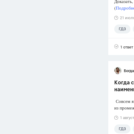
Доказать, 
(
Подробне
21 июл
ГДЗ
1 ответ
Богд
Когда 
наимен
Совсем я 
из промеж
1 авгус
ГДЗ