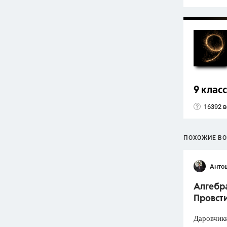
9 класс
16392 
ПОХОЖИЕ В
Анто
Алгебра
Провст
Даровчики