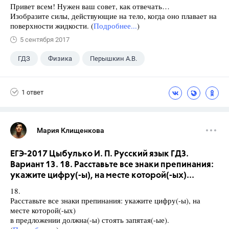
Привет всем! Нужен ваш совет, как отвечать…
Изобразите силы, действующие на тело, когда оно плавает на
поверхности жидкости. (
Подробнее...
)
5 сентября 2017
ГДЗ
Физика
Перышкин А.В.
Школа
+1
7 класс
1 ответ
Мария Клищенкова
ЕГЭ-2017 Цыбулько И. П. Русский язык ГДЗ.
Вариант 13. 18. Расставьте все знаки препинания:
укажите цифру(-ы), на месте которой(-ых)...
18.
Расставьте все знаки препинания: укажите цифру(-ы), на
месте которой(-ых)
в предложении должна(-ы) стоять запятая(-ые).