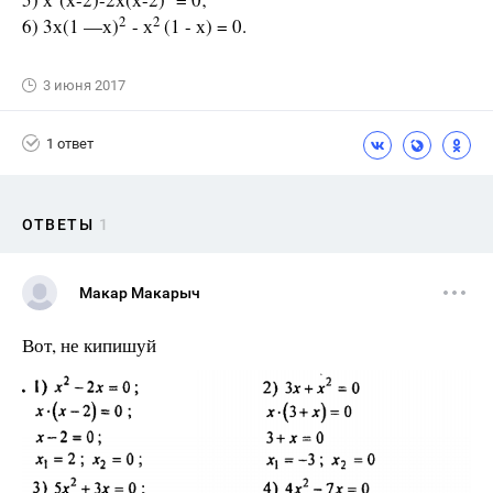
2
2
6) 3х(1 —х)
- х
(1 - х) = 0.
3 июня 2017
1 ответ
ОТВЕТЫ
1
Макар Макарыч
Вот, не кипишуй