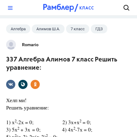
?
Алгебра
Алимов Ш.А.
7 класс
ГДЗ
Romario
337 Алгебра Алимов 7 класс Решить
уравнение:
Хелп ми!
Решить уравнение:
2
2
1) х
-2х = 0; 2) 3х+х
= 0;
2
2
3) 5х
+ 3х = 0; 4) 4х
-7х = 0;
2
2
5) х
(х-2)-2х(х-2)
= 0;