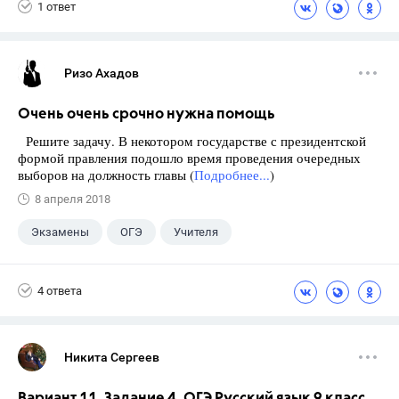
1 ответ
Ризо Ахадов
Очень очень срочно нужна помощь
Решите задачу. В некотором государстве с президентской
формой правления подошло время проведения очередных
выборов на должность главы (
Подробнее...
)
8 апреля 2018
Экзамены
ОГЭ
Учителя
Учебники
+6
ГДЗ
ЕГЭ
4 ответа
Выпускной
9 класс
Досуг
ГИА
Никита Сергеев
Вариант 11. Задание 4. ОГЭ Русский язык 9 класс